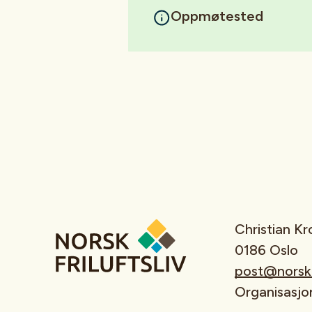
Oppmøtested
Christian K
0186 Oslo
post@norskfr
Organisasj