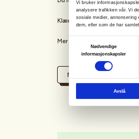
Du må ha betalt jegeravgift.
Vi bruker informasjonskapsler
analysere trafikken vår. Vi 
sosiale medier, annonsering 
Klær etter forhold, ha med lit
dem, eller som de har samlet
Samtykkevalg
Mer info vil komme når jakta
Nødvendige
informasjonskapsler
Mer informasjon
Avslå