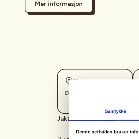
Mer informasjon
Sted
Drangedal
Samtykke
Jakten foregår med hund.
Denne nettsiden bruker inf