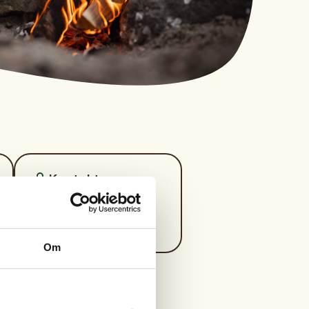
Kontaktperson
https://47604862
bbo2@live.no
Om