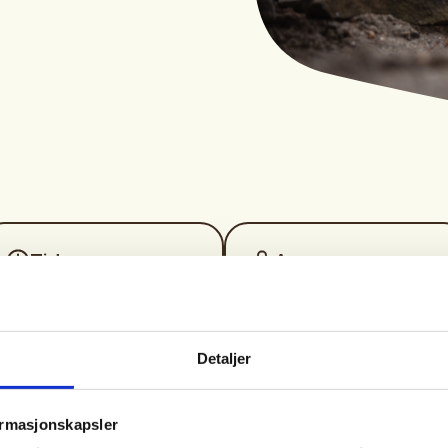
Tid
Arrangør
06. Nov 2026
Drangedal JFF
Kl. 08.00 - 18.00
Detaljer
ormasjonskapsler