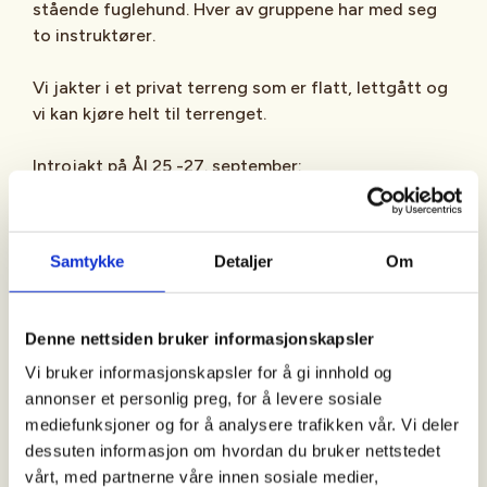
stående fuglehund. Hver av gruppene har med seg
to instruktører.
Vi jakter i et privat terreng som er flatt, lettgått og
vi kan kjøre helt til terrenget.
Introjakt på Ål 25 -27. september:
· Ankomst fredag ettermiddag
Samtykke
Detaljer
Om
· Småkupert og lettgått terreng
· 2 partier med fire ekvipasjer i hvert parti samt
Denne nettsiden bruker informasjonskapsler
instruktører
Vi bruker informasjonskapsler for å gi innhold og
annonser et personlig preg, for å levere sosiale
· Totalt 8 jegere
mediefunksjoner og for å analysere trafikken vår. Vi deler
dessuten informasjon om hvordan du bruker nettstedet
· Vi har mulighet for å leie et gjestehus på gården
vårt, med partnerne våre innen sosiale medier,
med fire soverom/åtte sengeplasser, alternativt bor