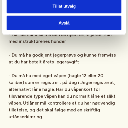
Solemskogen JFF. Du betaler når du har mottatt
Tillat utvalg
mail på at du har fått bekreftet plass.
ANNEN INFORMASJON
Avslå
- Har du hund så må den bli hjemme, vi jakter kun
med instruktørenes hunder
- Du må ha godkjent jegerprøve og kunne fremvise
at du har betalt årets jegeravgift
- Du må ha med eget våpen (hagle 12 eller 20
kaliber) som er registrert på deg i Jegerregisteret,
alternativt låne hagle. Har du våpenkort for
tilsvarende type våpen kan du normalt låne et slikt
våpen. Utlåner må kontrollere at du har nødvendig
tillatelse, og det skal følge med en skriftlig
utlånserklæring.