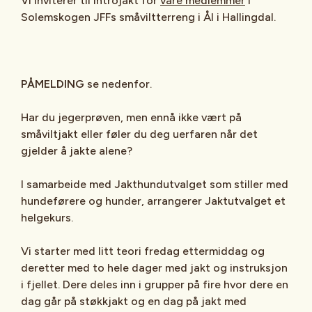
Vi inviterer til introjakt for
våre medlemmer
i
Solemskogen JFFs småviltterreng i Ål i Hallingdal.
PÅMELDING
se nedenfor.
Har du jegerprøven, men ennå ikke vært på
småviltjakt eller føler du deg uerfaren når det
gjelder å jakte alene?
I samarbeide med Jakthundutvalget som stiller med
hundeførere og hunder, arrangerer Jaktutvalget et
helgekurs.
Vi starter med litt teori fredag ettermiddag og
deretter med to hele dager med jakt og instruksjon
i fjellet. Dere deles inn i grupper på fire hvor dere en
dag går på støkkjakt og en dag på jakt med