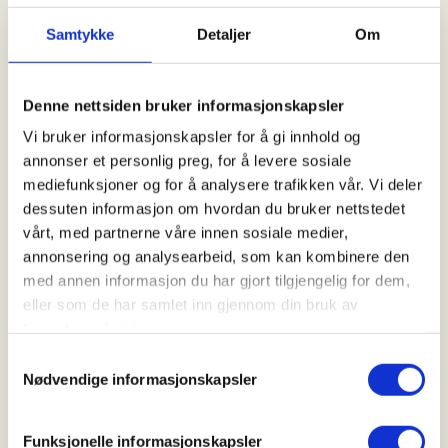
22. Sep 2026
Samtykke
Detaljer
Om
Kl. 08.00 - 17.00
Denne nettsiden bruker informasjonskapsler
Arrangør
Vi bruker informasjonskapsler for å gi innhold og
Bærum JFF
annonser et personlig preg, for å levere sosiale
mediefunksjoner og for å analysere trafikken vår. Vi deler
dessuten informasjon om hvordan du bruker nettstedet
vårt, med partnerne våre innen sosiale medier,
Kontaktperson
annonsering og analysearbeid, som kan kombinere den
https://90047446
med annen informasjon du har gjort tilgjengelig for dem,
kjetil@oftebro.no
eller som de har samlet inn gjennom din bruk av
tjenestene deres.
En dags skogsfugljakt på BJFF jaktterreng,
Samtykkevalg
Nødvendige informasjonskapsler
Lindelien i Flå kommunde.
Det vil være en instruktør og inntil 2 kandidater pr
Funksjonelle informasjonskapsler