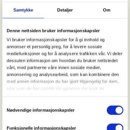
18. Sep 2026
Samtykke
Detaljer
Om
Kl. 08.00 - 17.00
Denne nettsiden bruker informasjonskapsler
Arrangør
Vi bruker informasjonskapsler for å gi innhold og
Bærum JFF
annonser et personlig preg, for å levere sosiale
mediefunksjoner og for å analysere trafikken vår. Vi deler
dessuten informasjon om hvordan du bruker nettstedet
vårt, med partnerne våre innen sosiale medier,
Kontaktperson
annonsering og analysearbeid, som kan kombinere den
https://90047446
med annen informasjon du har gjort tilgjengelig for dem,
kjetil@oftebro.no
eller som de har samlet inn gjennom din bruk av
tjenestene deres.
En dags skogsfugljakt på BJFF jaktterreng,
Samtykkevalg
Nødvendige informasjonskapsler
Lindelien i Flå kommunde.
Det vil være en instruktør og inntil 2 kandidater pr
Funksjonelle informasjonskapsler