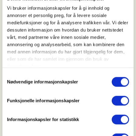
Kl. 08.00 - 18.00
Vi bruker informasjonskapsler for å gi innhold og
annonser et personlig preg, for å levere sosiale
mediefunksjoner og for å analysere trafikken vår. Vi deler
Arrangør
dessuten informasjon om hvordan du bruker nettstedet
vårt, med partnerne våre innen sosiale medier,
Sotra og Øygarden JFF
annonsering og analysearbeid, som kan kombinere den
med annen informasjon du har gjort tilgjengelig for dem,
eller som de har samlet inn gjennom din bruk av
Kontaktperson
tjenestene deres.
https://94525675
Samtykkevalg
Nødvendige informasjonskapsler
eva.bordal@hotmail.com
Introjakt sjøfugl med oppmøte på Møvik kai.
Funksjonelle informasjonskapsler
Info om oppmøte ol bli lagt ut senere.
Informasjonskapsler for statistikk