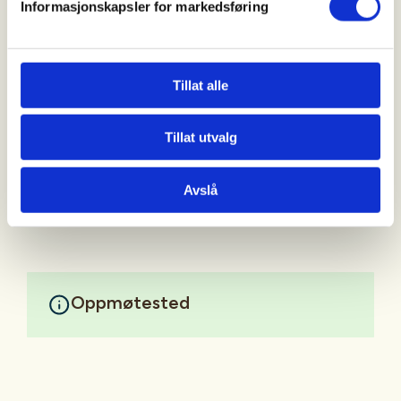
Informasjonskapsler for markedsføring
Medlem: 150,-
Ikke medlem: kr 350,-
Tillat alle
Tillat utvalg
Ved dårlig vær kan arrangement bli utsatt.
Mer informasjon
Avslå
Oppmøtested