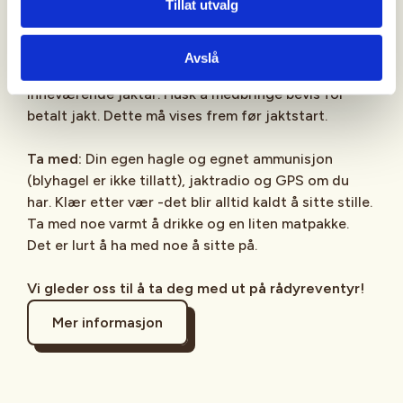
Tillat utvalg
også tog fra Oslo.
For å delta:
Ha gyldig betalt medlemskap i et av
Avslå
Norges Jeger- og Fiskerforbunds lokallag for
inneværende jaktår. Husk å medbringe bevis for
betalt jakt. Dette må vises frem før jaktstart.
Ta med:
Din egen hagle og egnet ammunisjon
(blyhagel er ikke tillatt), jaktradio og GPS om du
har. Klær etter vær -det blir alltid kaldt å sitte stille.
Ta med noe varmt å drikke og en liten matpakke.
Det er lurt å ha med noe å sitte på.
Vi gleder oss til å ta deg med ut på rådyreventyr!
Mer informasjon