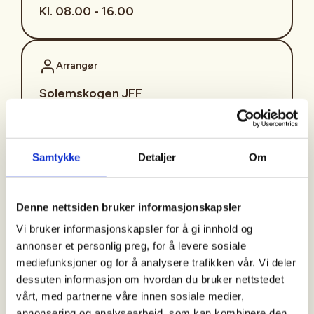
Kl. 08.00 - 16.00
Arrangør
Solemskogen JFF
Kontaktperson
Samtykke
Detaljer
Om
https://90658522
camilla@officeaid.no
Denne nettsiden bruker informasjonskapsler
Vi bruker informasjonskapsler for å gi innhold og
Hvert år arrangerer Solemskogen JFF rådyrjakt
annonser et personlig preg, for å levere sosiale
bare for kvinner, i eget terreng.
mediefunksjoner og for å analysere trafikken vår. Vi deler
dessuten informasjon om hvordan du bruker nettstedet
Det blir drivjakt med, på drevet halsende hund. SJFF
vårt, med partnerne våre innen sosiale medier,
Jenter har egne hundeførere. Denne jakten passer
annonsering og analysearbeid, som kan kombinere den