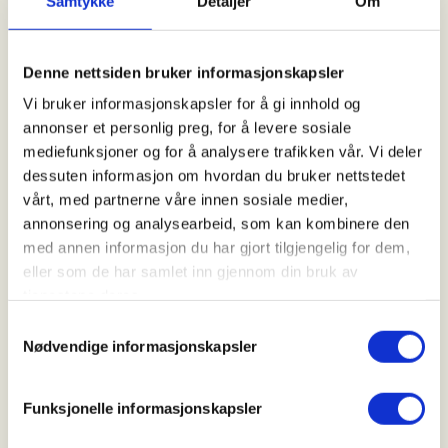
Samtykke
Detaljer
Om
Arrangør
Denne nettsiden bruker informasjonskapsler
Ås JFF
Vi bruker informasjonskapsler for å gi innhold og
annonser et personlig preg, for å levere sosiale
mediefunksjoner og for å analysere trafikken vår. Vi deler
Kontaktperson
dessuten informasjon om hvordan du bruker nettstedet
vårt, med partnerne våre innen sosiale medier,
https://92846658
annonsering og analysearbeid, som kan kombinere den
bergan.pal@gmail.com
med annen informasjon du har gjort tilgjengelig for dem,
eller som de har samlet inn gjennom din bruk av
Ås JFF tilbyr Intro- og opplæringsjakt på rådyrbukk
tjenestene deres.
med erfarne instruktører til stede. Jakten er
Samtykkevalg
primært for jegere med begrenset eller ingen
Nødvendige informasjonskapsler
erfaring med storvilt. Aldersgrense 25 år.
Funksjonelle informasjonskapsler
Det jaktes med rifle og jegere må ha betalt
jegeravgift og avlagt storviltprøve. Jegere som har