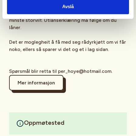
og 15 år er sjølvsagt velkomne til å vere med uten
Avslå
våpen og få vere med på spennande jakt etter vårt
minste storvilt. Utlånserklæring må følge om du
låner.
Det er moglegheit å få med seg rådyrkjøtt om vi får
noko, ellers så sparer vi det og et i lag sidan.
Spørsmål blir retta til per_hoye@hotmail.com.
Mer informasjon
Oppmøtested