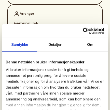
Arrangør
Femund JFF
Kontaktperson
Samtykke
Detaljer
Om
https://99232597
per_hoye@hotmail.com
Denne nettsiden bruker informasjonskapsler
Vi bruker informasjonskapsler for å gi innhold og
Velkome på Rådyrjakthelg med Femund Ung 20.-22.
annonser et personlig preg, for å levere sosiale
november. Vi inviterar alle som vil prøve rådyrjakt
mediefunksjoner og for å analysere trafikken vår. Vi deler
med hund da dette er Introjakt.
dessuten informasjon om hvordan du bruker nettstedet
vårt, med partnerne våre innen sosiale medier,
Bli med på rådyrjakt med hund på
annonsering og analysearbeid, som kan kombinere den
Statsallmenningen i Engerdal med dedikerte
med annen informasjon du har gjort tilgjengelig for dem,
oppsynsjegarar med glød for at nettopp du skal få