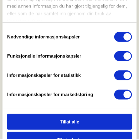
med annen informasjon du har gjort tilgjengelig for dem,
eller som de har samlet inn gjennom din bruk av
Arrangør
tjenestene deres.
Notodden JFF
Samtykkevalg
Nødvendige informasjonskapsler
Kontaktperson
Funksjonelle informasjonskapsler
https://94234833
jeamar89@gmail.com
Informasjonskapsler for statistikk
Vi inviterer til introjakt for jegere på Hustveit. _mer
Informasjonskapsler for markedsføring
informasjon kommer
Mer informasjon
Tillat alle