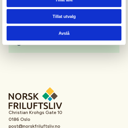
Mer informasjon
Tillat utvalg
Avslå
Oppmøtested
Christian Krohgs Gate 10
0186 Oslo
post@norskfriluftsliv.no