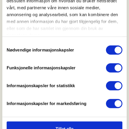
dessuten informasjon om hvordan du bruker nettstedet
01. Oct 2026 - 03. Oct 2026
vårt, med partnerne våre innen sosiale medier,
Kl. 18.00 - 17.00
annonsering og analysearbeid, som kan kombinere den
med annen informasjon du har gjort tilgjengelig for dem,
eller som de har samlet inn gjennom din bruk av
Arrangør
tjenestene deres.
Samtykkevalg
Kråkerøy JFF
Nødvendige informasjonskapsler
Funksjonelle informasjonskapsler
Kontaktperson
sekr.kjff@gmail.com
Informasjonskapsler for statistikk
Teorikveld på torsdagene + jaktdag på lørdag
Informasjonskapsler for markedsføring
Mer info kommer
Tillat alle