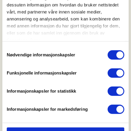
03. Oct 2026
dessuten informasjon om hvordan du bruker nettstedet
vårt, med partnerne våre innen sosiale medier,
Kl. 00.00 - 00.00
annonsering og analysearbeid, som kan kombinere den
med annen informasjon du har gjort tilgjengelig for dem,
eller som de har samlet inn gjennom din bruk av
Arrangør
tjenestene deres.
Tysnes JFL
Samtykkevalg
Nødvendige informasjonskapsler
Kontaktperson
Funksjonelle informasjonskapsler
https://90927999
bjarte@erstad.no
Informasjonskapsler for statistikk
Tysnes JFL inviterer til introjakt på hjort 03.
Informasjonskapsler for markedsføring
oktober 2026.
For mer informasjon, kontakt Bjarte Erstad -