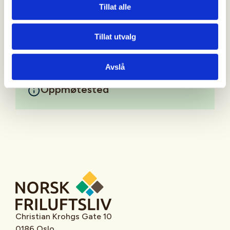
90927999 - bjarte@erstad.no
Tillat alle
Mer informasjon
Tillat utvalg
Avslå
Oppmøtested
Christian Krohgs Gate 10
0186 Oslo