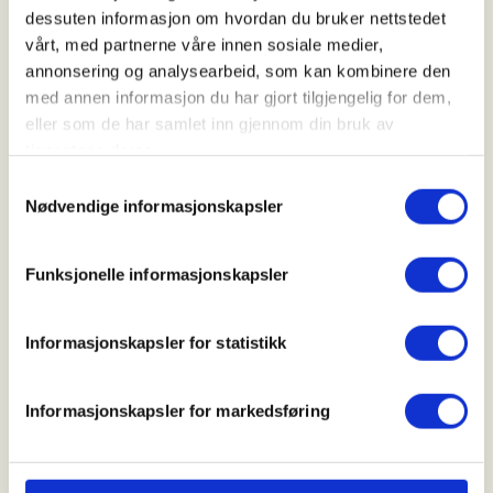
07. Nov 2026
dessuten informasjon om hvordan du bruker nettstedet
vårt, med partnerne våre innen sosiale medier,
Kl. 00.00 - 00.00
annonsering og analysearbeid, som kan kombinere den
med annen informasjon du har gjort tilgjengelig for dem,
eller som de har samlet inn gjennom din bruk av
Arrangør
tjenestene deres.
Tysnes JFL
Samtykkevalg
Nødvendige informasjonskapsler
Kontaktperson
Funksjonelle informasjonskapsler
https://90927999
bjarte@erstad.no
Informasjonskapsler for statistikk
Tysnes JFL inviterer til introjakt på hjort 07.
Informasjonskapsler for markedsføring
november 2026.
For mer informasjon, kontakt Bjarte Erstad -