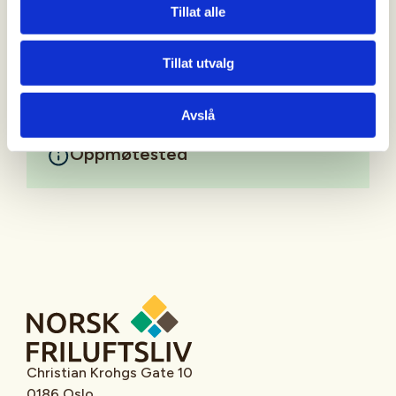
90927999 - bjarte@erstad.no
Tillat alle
Mer informasjon
Tillat utvalg
Avslå
Oppmøtested
Christian Krohgs Gate 10
0186 Oslo