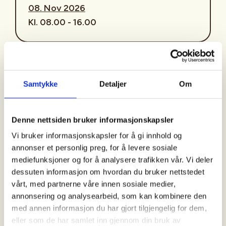
08. Nov 2026
Kl. 08.00 - 16.00
Arrangør
Nordhordland Jakt- og fiskelag
Samtykke
Detaljer
Om
Denne nettsiden bruker informasjonskapsler
Kontaktperson
Vi bruker informasjonskapsler for å gi innhold og
https://91874590
annonser et personlig preg, for å levere sosiale
orjan.storsaet@gmail.com
mediefunksjoner og for å analysere trafikken vår. Vi deler
dessuten informasjon om hvordan du bruker nettstedet
vårt, med partnerne våre innen sosiale medier,
annonsering og analysearbeid, som kan kombinere den
NJFL har tilgjengelig hjortejakt i Dyrkolbotn,
med annen informasjon du har gjort tilgjengelig for dem,
Eiterdalen og Nipo
eller som de har samlet inn gjennom din bruk av