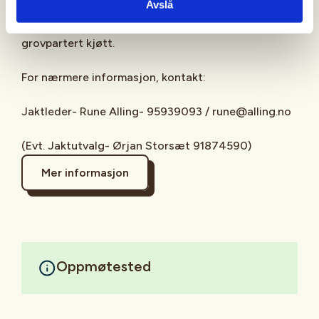
Avslå
Deltagere kan kjøpe andel av felt vilt men det er
ikke kjøpeplikt og prisen er kr 90,- pr kilo
grovpartert kjøtt.
For nærmere informasjon, kontakt:
Jaktleder- Rune Alling- 95939093 / rune@alling.no
(Evt. Jaktutvalg- Ørjan Storsæt 91874590)
Mer informasjon
Oppmøtested