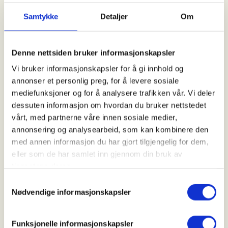
tillegg er det en veldig sosial og familievennlig
jaktform med lange tradisjoner i Norge.
Samtykke
Detaljer
Om
Introjakta passer for førstegangsjegere og for
Denne nettsiden bruker informasjonskapsler
jegere med noe erfaring, men som ønsker å prøve
seg på en ny jaktform. Førstegangsjegere og yngre
Vi bruker informasjonskapsler for å gi innhold og
jegere vil bli prioritert ved fulltegning.
annonser et personlig preg, for å levere sosiale
mediefunksjoner og for å analysere trafikken vår. Vi deler
Aldersgrense for småviltjakt er 16 år. På denne
dessuten informasjon om hvordan du bruker nettstedet
introjakta kan du delta med våpen fra du har fylt 16.
vårt, med partnerne våre innen sosiale medier,
I tillegg kan du delta fra det kalenderåret du fyller
annonsering og analysearbeid, som kan kombinere den
fyller 14 år dersom du har med egen tilsynsjeger.
med annen informasjon du har gjort tilgjengelig for dem,
eller som de har samlet inn gjennom din bruk av
Vestoppland harehundklubb stiller med harehunder
tjenestene deres.
denne dagen.
Samtykkevalg
Nødvendige informasjonskapsler
Oppmøte:
Leikarvoll
(idrettsplassen)
Funksjonelle informasjonskapsler
Jaktområde blir: Nordsinni Østre Sameie:
Jaktkart