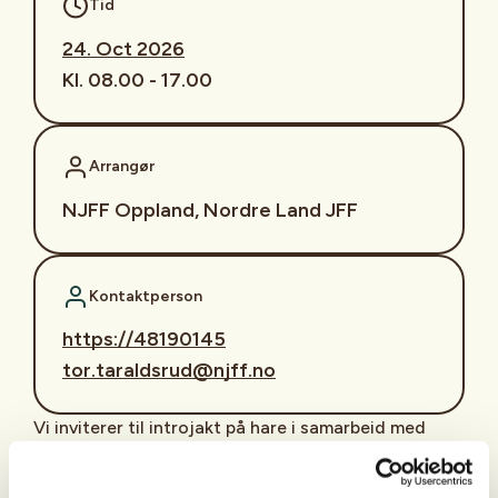
Tid
24. Oct 2026
Kl. 08.00 - 17.00
Arrangør
NJFF Oppland, Nordre Land JFF
Kontaktperson
https://48190145
tor.taraldsrud@njff.no
Vi inviterer til introjakt på hare i samarbeid med
Vestoppland harehundklubb. Harejakt er en av de
rimeligste inngangsportene til jakt med egen hund, i