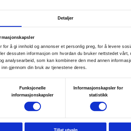
lir ved. Påmeldte må førebu seg
ing, oppsvask etc.
Detaljer
p med godkjend storviltprøve
ormasjonskapsler
 for å gi innhold og annonser et personlig preg, for å levere sos
deler dessuten informasjon om hvordan du bruker nettstedet vårt,
kk av papirar og teoretisk
og analysearbeid, som kan kombinere den med annen informasjon d
 og reglar. Vi ser også på korleis
 inn gjennom din bruk av tjenestene deres.
 jegar får tilbod om å vere med
kal få sitte på post og vere
Funksjonelle
Informasjonskapsler for
il å jakte med både bandhund og
informasjonskapsler
statistikk
vil også vere mogleg å lokke om
arrangert ein slaktekveld/kurs, der
lbod om å kjøpe att noko kjøtt.
Tillat utvalg