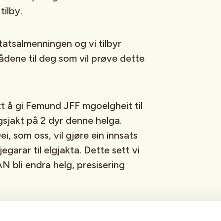
 tilby.
atsalmenningen og vi tilbyr
ådene til deg som vil prøve dette
tt å gi Femund JFF mgoelgheit til
gsjakt på 2 dyr denne helga.
ei, som oss, vil gjøre ein innsats
jegarar til elgjakta. Dette sett vi
N bli endra helg, presisering
ting for helga i koje/hytte/brakke