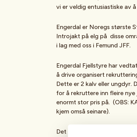
vi er veldig entusiastiske av å
Engerdal er Noregs største St
Introjakt på elg på disse omr
i lag med oss i Femund JFF.
Engerdal Fjellstyre har vedta
å drive organisert rekrutterin
Dette er 2 kalv eller ungdyr. D
for å rekruttere inn fleire nye 
enormt stor pris på. (OBS: KA
kjem omså seinare).
Det vil bli organisert overnat