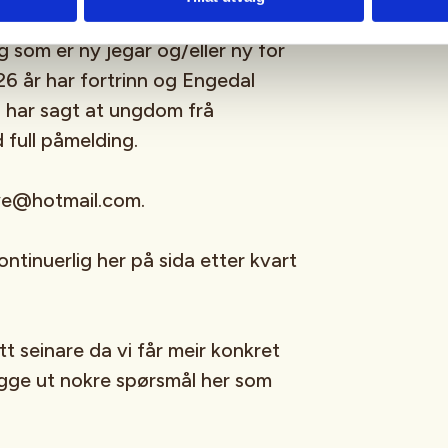
g som er ny jegar og/eller ny for
26 år har fortrinn og Engedal
r) har sagt at ungdom frå
d full påmelding.
hoye@hotmail.com.
ontinuerlig her på sida etter kvart
tt seinare da vi får meir konkret
legge ut nokre spørsmål her som