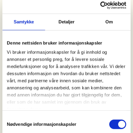
Arrangør
Samtykke
Detaljer
Om
Ås JFF
Denne nettsiden bruker informasjonskapsler
Kontaktperson
Vi bruker informasjonskapsler for å gi innhold og
annonser et personlig preg, for å levere sosiale
https://92846658
mediefunksjoner og for å analysere trafikken vår. Vi deler
bergan.pal@gmail.com
dessuten informasjon om hvordan du bruker nettstedet
vårt, med partnerne våre innen sosiale medier,
Ås JFF tilbyr Intro- og opplæringsjakt i nærområdet
annonsering og analysearbeid, som kan kombinere den
med erfarne instruktører til stede. Jakten er
med annen informasjon du har gjort tilgjengelig for dem,
forbeholdt nye jegere som ikke tidligere har jaktet
eller som de har samlet inn gjennom din bruk av
fugl.
tjenestene deres.
Samtykkevalg
Due er ikke bare nydelig mat. Det er også en veldig
Nødvendige informasjonskapsler
god måte å bli introdusert til jakt på fugl. Jakten