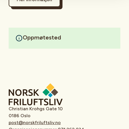
Oppmøtested
Christian Krohgs Gate 10
0186 Oslo
post@norskfriluftsliv.no