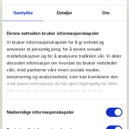
Kl. 07.00 - 15.00
Samtykke
Detaljer
Om
Arrangør
Denne nettsiden bruker informasjonskapsler
Kvinesdal JFF
Vi bruker informasjonskapsler for å gi innhold og
annonser et personlig preg, for å levere sosiale
mediefunksjoner og for å analysere trafikken vår. Vi deler
Kontaktperson
dessuten informasjon om hvordan du bruker nettstedet
vårt, med partnerne våre innen sosiale medier,
https://41320988
annonsering og analysearbeid, som kan kombinere den
einar.angell@tess.no
med annen informasjon du har gjort tilgjengelig for dem,
eller som de har samlet inn gjennom din bruk av
Vi vil arrangere introjakt for alle på vårt jaktterreng
tjenestene deres.
i Busund. Det vil bli jakt på Rådyr og Hjort.
Samtykkevalg
Nødvendige informasjonskapsler
Mer informasjon vil komme angående utstyr, hund,
teori osv .