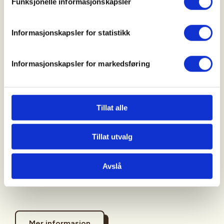
Funksjonelle informasjonskapsler
Varighet etter som jakten utvikler seg
Informasjonskapsler for statistikk
Påmelding gjøres på telefon eller mail til Einar
Jakobsen E-mail : einar.angell@tess.no
Informasjonskapsler for markedsføring
Tlf 41320988
Ungdommer fra 14-26 år skal ha fortrinnsrett som
Tillat alle
deltakere.
Tillat utvalg
Sted:
Busundvannet - Google Maps
Avslå
Mer informasjon