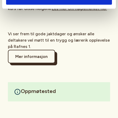
gjennomført halgemerket. Det vil bli satt opp ett
kurs før disse helgene.
Les mer om haglemerket her
Vi ser frem til gode jaktdager og ønsker alle
deltakere vel møtt til en trygg og lærerik opplevelse
på Rafnes 1.
Mer informasjon
Oppmøtested