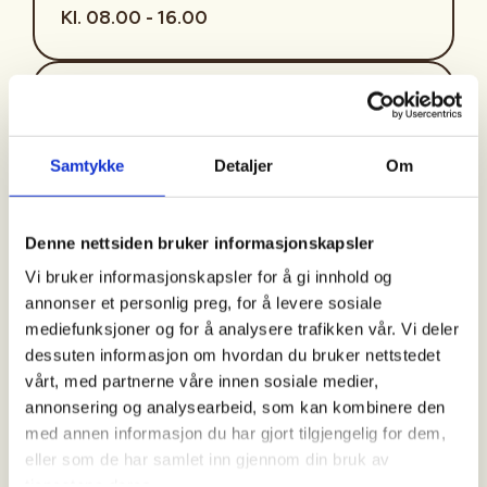
Kl. 08.00 - 16.00
Arrangør
Bamble Jeger- og Fiskerlag
Samtykke
Detaljer
Om
Kontaktperson
Denne nettsiden bruker informasjonskapsler
https://90200294
Vi bruker informasjonskapsler for å gi innhold og
jonivar@bjfl.no
annonser et personlig preg, for å levere sosiale
mediefunksjoner og for å analysere trafikken vår. Vi deler
dessuten informasjon om hvordan du bruker nettstedet
3 plasser for introjegere pr søndag
som vil få
vårt, med partnerne våre innen sosiale medier,
veiledning under jakten. Er du medlem i Bjfl bruk
annonsering og analysearbeid, som kan kombinere den
Rabattkoden BJFLFELLES , da er jakta selvsagt
med annen informasjon du har gjort tilgjengelig for dem,
gratis. njff medlemer 250 kr og ikke medlem 500 kr.
eller som de har samlet inn gjennom din bruk av
tjenestene deres.