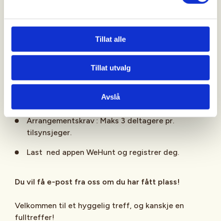
Pris: 250kr for ikke medlem (vipses), gratis for
medlem.
Tillat alle
Ta med nistepakke, drikke og kanskje en termos
Tillat utvalg
for en kaffetår.
Jaktradio er en stor fordel, men ingen
Avslå
betingelse
Arrangementskrav : Maks 3 deltagere pr.
tilsynsjeger.
Last ned appen WeHunt og registrer deg.
Du vil få e-post fra oss om du har fått plass!
Velkommen til et hyggelig treff, og kanskje en
fulltreffer!