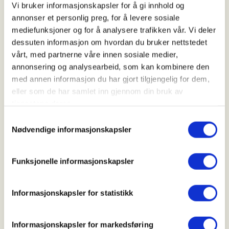
Vi bruker informasjonskapsler for å gi innhold og
PÅMELDING:
Det blir maksimalt 6
annonser et personlig preg, for å levere sosiale
førstegangsjegere til denne lørdagen. Ring eller
mediefunksjoner og for å analysere trafikken vår. Vi deler
send e-post ved ev spørsmål til de 2
dessuten informasjon om hvordan du bruker nettstedet
arrangøransvarlige.
vårt, med partnerne våre innen sosiale medier,
annonsering og analysearbeid, som kan kombinere den
Vi møtes på Klubbhuset til Ålesund Jeger- og
med annen informasjon du har gjort tilgjengelig for dem,
Sportsfiskerforening (
presis kl. 0900
) for deretter
eller som de har samlet inn gjennom din bruk av
ta oss inn i Vasstranda (10 min. kjøretur) der
tjenestene deres.
jaktleder anviser tildelte plasser som tidligere vist
Samtykkevalg
på storskjerm i klubblokalene våre kl. 0905.
Nødvendige informasjonskapsler
Forutsetningen for å bli med på ei spennende
hjort/rådyr jakt er fremlegg av godkjent jegerprøve
Funksjonelle informasjonskapsler
og godkjent oppskyting,
dette vil bli kontrollert på
stedet av jaktleder!
Informasjonskapsler for statistikk
Vi vil utelukkende
prioritere
førstegangsjegere
mellom 16-26 år!
Informasjonskapsler for markedsføring