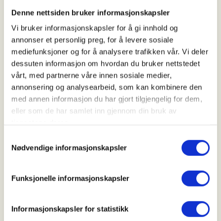
Denne nettsiden bruker informasjonskapsler
Tid
Vi bruker informasjonskapsler for å gi innhold og
05. Sep 2026
annonser et personlig preg, for å levere sosiale
Kl. 07.00 - 19.00
mediefunksjoner og for å analysere trafikken vår. Vi deler
dessuten informasjon om hvordan du bruker nettstedet
vårt, med partnerne våre innen sosiale medier,
annonsering og analysearbeid, som kan kombinere den
Arrangør
med annen informasjon du har gjort tilgjengelig for dem,
Drangedal JFF
eller som de har samlet inn gjennom din bruk av
tjenestene deres.
Samtykkevalg
Kontaktperson
Nødvendige informasjonskapsler
https://47604862
bbo2@live.no
Funksjonelle informasjonskapsler
Jakten foregår ved drivjakt med og uten hund.
Informasjonskapsler for statistikk