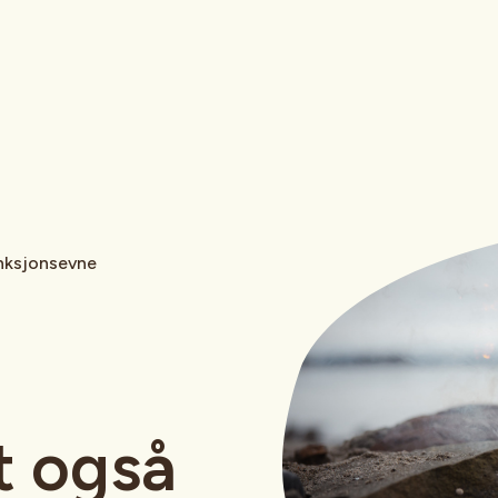
unksjonsevne
rt også