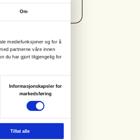
https://47604862
bbo2@live.no
Om
iale mediefunksjoner og for å
 med partnerne våre innen
u har gjort tilgjengelig for
Informasjonskapsler for
markedsføring
Tillat alle