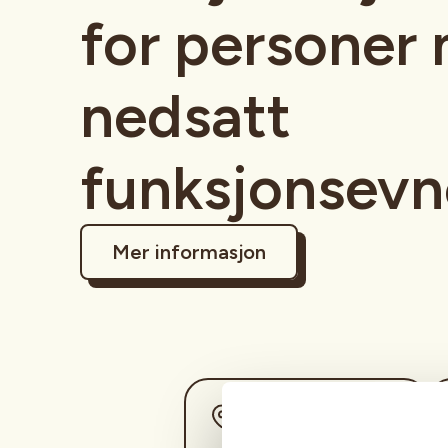
for personer
nedsatt
funksjonsevn
Mer informasjon
Sted