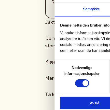
Drangedal
Samtykke
Jakten foregår ved drivjakt 
Denne nettsiden bruker inf
Vi bruker informasjonskapsler
Du må ha betalt jegeravgift 
analysere trafikken vår. Vi 
sosiale medier, annonsering 
storviltprøve.
dem, eller som de har samlet
Klær etter forhold, ha med lit
Samtykkevalg
Nødvendige
informasjonskapsler
Mer info vil komme når jakta
Ta kontakt om du lurer på no
Avslå