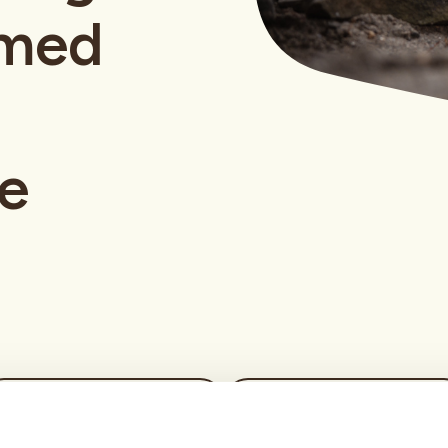
 med
e
Tid
Arrangør