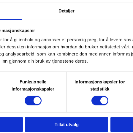
03. Sep 2026
Drangedal JFF
Kl. 07.00 - 19.00
Detaljer
med og uten hund.
ormasjonskapsler
 for å gi innhold og annonser et personlig preg, for å levere sos
og du må ha godkjent
deler dessuten informasjon om hvordan du bruker nettstedet vårt,
og analysearbeid, som kan kombinere den med annen informasjon d
 inn gjennom din bruk av tjenestene deres.
t mat og drikke.
Funksjonelle
Informasjonskapsler for
informasjonskapsler
statistikk
 nærmer seg.
e.
Tillat utvalg