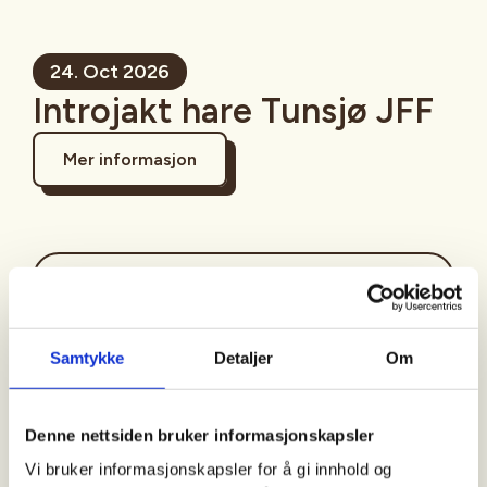
24. Oct 2026
Introjakt hare Tunsjø JFF
Mer informasjon
Sted
Samtykke
Detaljer
Om
Tid
24. Oct 2026
Denne nettsiden bruker informasjonskapsler
Kl. 08.00 - 13.00
Vi bruker informasjonskapsler for å gi innhold og