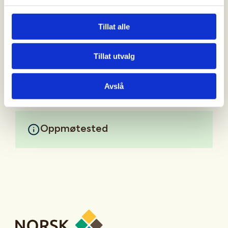
Ta med gode varme klær og godt fottøy
Tillat alle
Ta med sekk med mat/ drikke og noe å sitte på
Tillat utvalg
Mer informasjon
Avslå
Oppmøtested