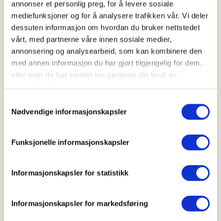
annonser et personlig preg, for å levere sosiale
mediefunksjoner og for å analysere trafikken vår. Vi deler
dessuten informasjon om hvordan du bruker nettstedet
Arrangør
vårt, med partnerne våre innen sosiale medier,
Tunsjø JFF
annonsering og analysearbeid, som kan kombinere den
med annen informasjon du har gjort tilgjengelig for dem,
eller som de har samlet inn gjennom din bruk av
Kontaktperson
tjenestene deres.
Samtykkevalg
https://40722992
Nødvendige informasjonskapsler
Sander.holtet@outlook.com
Funksjonelle informasjonskapsler
Tunsjø JFF inviterer til en dag med introjakt på
hare.Oppmøte 08.00 ved infoskilt. Påmelding
sendes til Sander.holtet@outlook.com
Informasjonskapsler for statistikk
Informasjonskapsler for markedsføring
Praktisk info: