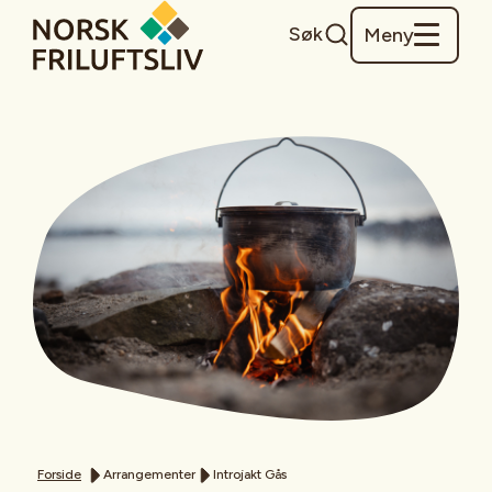
Søk
Meny
Forside
Arrangementer
Introjakt Gås