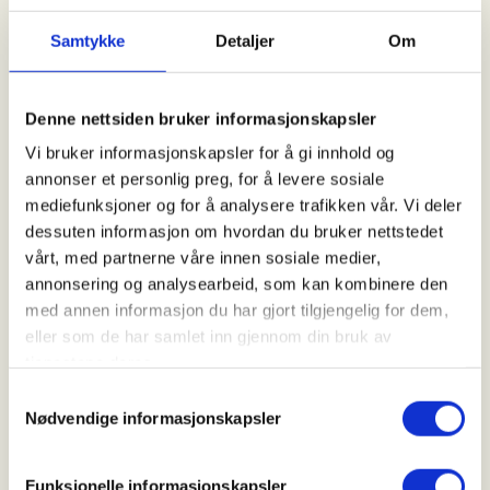
Samtykke
Detaljer
Om
Arrangør
Sarpsborg og omegn JFF
Denne nettsiden bruker informasjonskapsler
Vi bruker informasjonskapsler for å gi innhold og
annonser et personlig preg, for å levere sosiale
Kontaktperson
mediefunksjoner og for å analysere trafikken vår. Vi deler
https://40601280
dessuten informasjon om hvordan du bruker nettstedet
vårt, med partnerne våre innen sosiale medier,
jaktutvalget@sojff.no
annonsering og analysearbeid, som kan kombinere den
med annen informasjon du har gjort tilgjengelig for dem,
Velkommen til ungdomsjakt på gås.
eller som de har samlet inn gjennom din bruk av
tjenestene deres.
Vi inviterer til Introjakt på gås.
Samtykkevalg
Nødvendige informasjonskapsler
Gåsejakt er en jakt som er spennende og hvor det
Funksjonelle informasjonskapsler