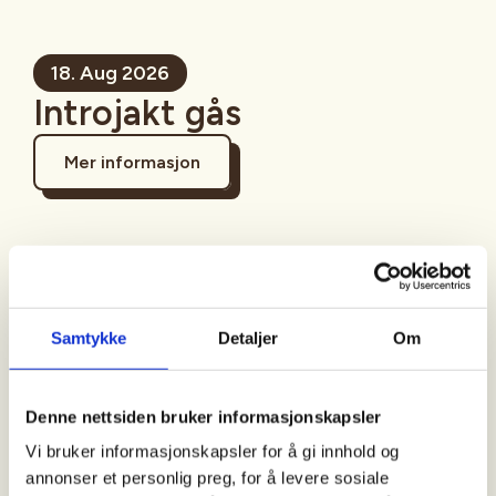
18. Aug 2026
Introjakt gås
Mer informasjon
Sted
Samtykke
Detaljer
Om
Tid
Denne nettsiden bruker informasjonskapsler
18. Aug 2026
Vi bruker informasjonskapsler for å gi innhold og
Kl. 17.00 - 21.00
annonser et personlig preg, for å levere sosiale