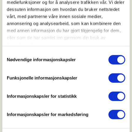
mediefunksjoner og for å analysere trafikken vår. Vi deler
dessuten informasjon om hvordan du bruker nettstedet
vårt, med partnerne våre innen sosiale medier,
Arrangør
annonsering og analysearbeid, som kan kombinere den
Brunlanes JFF
med annen informasjon du har gjort tilgjengelig for dem,
eller som de har samlet inn gjennom din bruk av
tjenestene deres.
Kontaktperson
Samtykkevalg
Nødvendige informasjonskapsler
https://93421896
lovall@hotmail.no
Funksjonelle informasjonskapsler
Introjakt på gås i Brunlanes.
Informasjonskapsler for statistikk
Ungdom fra 14 - 26 år har fortrinnsrett.
Påmelding: Send epost til kontaktperson med navn,
Informasjonskapsler for markedsføring
tlf og evt. medlemsnummer i NJFF.