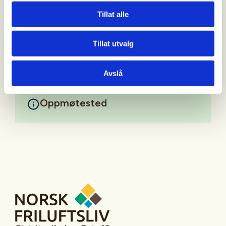
Ved mange påmeldinger vil det bli foretatt trekning
Tillat alle
blant søkerne.
Mer informasjon
Tillat utvalg
Avslå
Oppmøtested