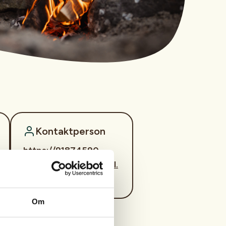
Kontaktperson
https://91874590
orjan.storsaet@gmail.
com
Om