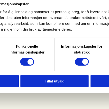
ormasjonskapsler
nom dagen.
 for å gi innhold og annonser et personlig preg, for å levere sos
deler dessuten informasjon om hvordan du bruker nettstedet vårt,
a aktivitetskalender via link til
og analysearbeid, som kan kombinere den med annen informasjon d
aget NJFL og ungdom under 26
 inn gjennom din bruk av tjenestene deres.
Funksjonelle
Informasjonskapsler for
kt fra forelder
informasjonskapsler
statistikk
ærmere med de enkelte deltagerne
Tillat utvalg