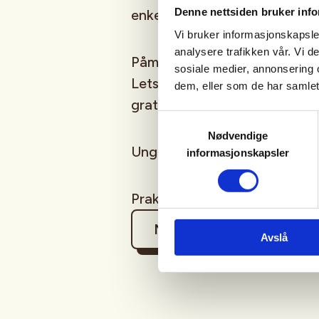
Denne nettsiden bruker inf
enkel teori i forkant og gjen
Vi bruker informasjonskapsler
analysere trafikken vår. Vi 
Påmelding og betaling gjøres fr
sosiale medier, annonsering 
LetsReg. Medlemmer i lokall
dem, eller som de har samlet
gratis, øvrige 200,-
Samtykkevalg
Nødvendige
Ungdom 14-16 år må ha fullma
informasjonskapsler
Praktiske detaljer avtales n
Mer informasjon
Avslå