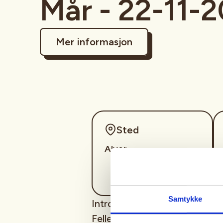
Mår - 22-11-
Mer informasjon
Sted
Alver
Samtykke
Introjakt for fellefangst på m
Fellerøkting og trening i opp