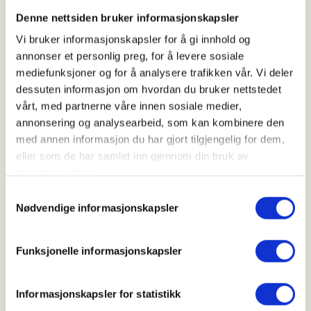
Denne nettsiden bruker informasjonskapsler
Tid
Vi bruker informasjonskapsler for å gi innhold og
23. Oct 2026
annonser et personlig preg, for å levere sosiale
Kl. 07.00 - 19.00
mediefunksjoner og for å analysere trafikken vår. Vi deler
dessuten informasjon om hvordan du bruker nettstedet
vårt, med partnerne våre innen sosiale medier,
annonsering og analysearbeid, som kan kombinere den
Arrangør
med annen informasjon du har gjort tilgjengelig for dem,
Drangedal JFF
eller som de har samlet inn gjennom din bruk av
tjenestene deres.
Samtykkevalg
Kontaktperson
Nødvendige informasjonskapsler
https://47604862
bbo2@live.no
Funksjonelle informasjonskapsler
Jakten foregår med hund.
Informasjonskapsler for statistikk