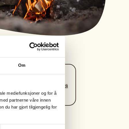
Om
Kontaktperson
tove.lisbeth@askmedi
iale mediefunksjoner og for å
a.no
 med partnerne våre innen
u har gjort tilgjengelig for