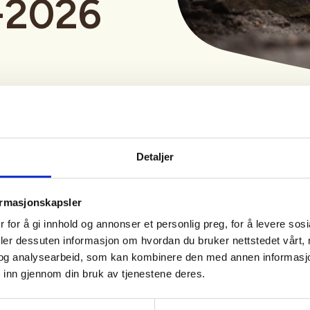
-2026
Detaljer
Tid
Arrangør
ormasjonskapsler
19. Aug 2026
Åsnes JFF
 for å gi innhold og annonser et personlig preg, for å levere sos
Kl. 19.00 - 22.00
deler dessuten informasjon om hvordan du bruker nettstedet vårt,
og analysearbeid, som kan kombinere den med annen informasjon d
 inn gjennom din bruk av tjenestene deres.