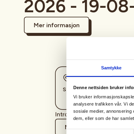
2026 - 19-08
Mer informasjon
Samtykke
Sted
Denne nettsiden bruker inf
Sogndal
Vi bruker informasjonskapsler
analysere trafikken vår. Vi 
sosiale medier, annonsering 
Introjakt rådyrbukk
dem, eller som de har samlet
Mer informasjon
Samtykkevalg