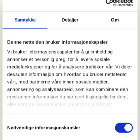
som passer deg best.
Samtykke
Detaljer
Om
Til info:
INTROJAKT:
Dette er et tilbud for ALLE jegere over
Denne nettsiden bruker informasjonskapsler
18 år som skal på jakt for første gang. Mange nye
Vi bruker informasjonskapsler for å gi innhold og
jegere har vanskeligheter med å komme seg ut på
annonser et personlig preg, for å levere sosiale
jakt, da det fort kan bli en del barrierer i starten. Vi
mediefunksjoner og for å analysere trafikken vår. Vi deler
ønsker å hjelpe våre nyutdannede jegere til å få en
dessuten informasjon om hvordan du bruker nettstedet
god start med erfarne instruktører i trygge
vårt, med partnerne våre innen sosiale medier,
omgivelser. Introjakt passer også godt for
annonsering og analysearbeid, som kan kombinere den
viderekomne som har erfaring innenfor én jaktform,
med annen informasjon du har gjort tilgjengelig for dem,
men ønsker å utvide horisonten.
eller som de har samlet inn gjennom din bruk av
tjenestene deres.
Krav:
- Du må være over 18 år og ha tatt jegerprøven
Samtykkevalg
- Du må være registrert i jegerregisteret
Nødvendige informasjonskapsler
- Du må ha våpen som du har skutt opp til