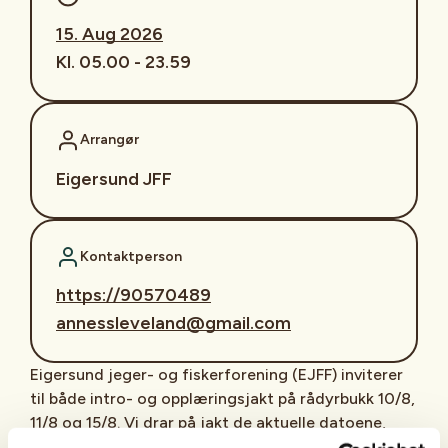
15. Aug 2026
Kl. 05.00 - 23.59
Arrangør
Eigersund JFF
Kontaktperson
https://90570489
annessleveland@gmail.com
Eigersund jeger- og fiskerforening (EJFF) inviterer
til både intro- og opplæringsjakt på rådyrbukk 10/8,
11/8 og 15/8. Vi drar på jakt de aktuelle datoene,
både tidlig morgen og kveld, gi gjerne beskjed hva