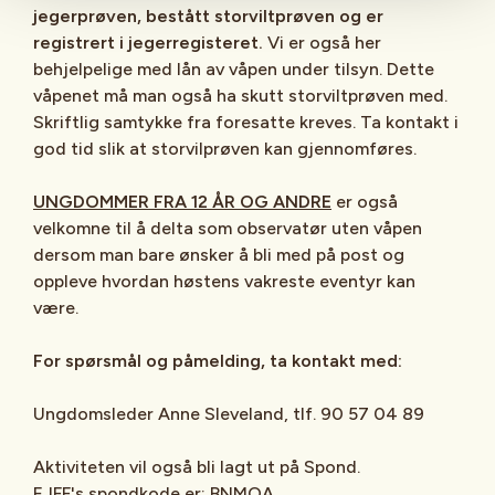
jegerprøven, bestått storviltprøven og er
registrert i jegerregisteret.
Vi er også her
behjelpelige med lån av våpen under tilsyn. Dette
våpenet må man også ha skutt storviltprøven med.
Skriftlig samtykke fra foresatte kreves. Ta kontakt i
god tid slik at storvilprøven kan gjennomføres.
UNGDOMMER FRA 12 ÅR OG ANDRE
er også
velkomne til å delta som observatør uten våpen
dersom man bare ønsker å bli med på post og
oppleve hvordan høstens vakreste eventyr kan
være.
For spørsmål og påmelding, ta kontakt med:
Ungdomsleder Anne Sleveland, tlf. 90 57 04 89
Aktiviteten vil også bli lagt ut på Spond.
EJFF's spondkode er: BNMOA