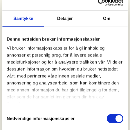
som passer deg best.
Samtykke
Detaljer
Om
Til info:
INTROJAKT:
Dette er et tilbud for ALLE jegere over
Denne nettsiden bruker informasjonskapsler
18 år som skal på jakt for første gang. Mange nye
Vi bruker informasjonskapsler for å gi innhold og
jegere har vanskeligheter med å komme seg ut på
annonser et personlig preg, for å levere sosiale
jakt, da det fort kan bli en del barrierer i starten. Vi
mediefunksjoner og for å analysere trafikken vår. Vi deler
ønsker å hjelpe våre nyutdannede jegere til å få en
dessuten informasjon om hvordan du bruker nettstedet
god start med erfarne instruktører i trygge
vårt, med partnerne våre innen sosiale medier,
omgivelser. Introjakt passer også godt for
annonsering og analysearbeid, som kan kombinere den
viderekomne som har erfaring innenfor én jaktform,
med annen informasjon du har gjort tilgjengelig for dem,
men ønsker å utvide horisonten.
eller som de har samlet inn gjennom din bruk av
tjenestene deres.
Krav:
- Du må være over 18 år og ha tatt jegerprøven
Samtykkevalg
- Du må være registrert i jegerregisteret
Nødvendige informasjonskapsler
- Du må ha våpen som du har skutt opp til