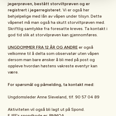
jegerprøven, bestått storviltprøven og er
registrert i jegerregisteret.
Vi er også her
behjelpelige med lån av våpen under tilsyn. Dette
våpenet må man også ha skutt storviltprøven med.
Skriftlig samtykke fra foresatte kreves. Ta kontakt i
god tid slik at storvilprøven kan gjennomføres.
UNGDOMMER FRA 12 ÅR OG ANDRE
er også
velkomne til å delta som observatør uten våpen
dersom man bare ønsker å bli med på post og
oppleve hvordan høstens vakreste eventyr kan
være.
For spørsmål og påmelding, ta kontakt med:
Ungdomsleder Anne Sleveland, tlf. 90 57 04 89
Aktiviteten vil også bli lagt ut på Spond.
EJFF's spondkode er: BNMOA