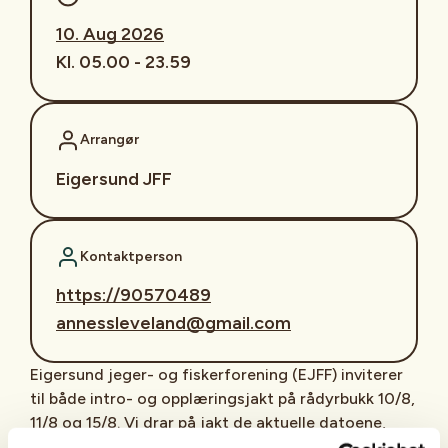
10. Aug 2026
Kl. 05.00 - 23.59
Arrangør
Eigersund JFF
Kontaktperson
https://90570489
annessleveland@gmail.com
Eigersund jeger- og fiskerforening (EJFF) inviterer
til både intro- og opplæringsjakt på rådyrbukk 10/8,
11/8 og 15/8. Vi drar på jakt de aktuelle datoene,
både tidlig morgen og kveld, gi gjerne beskjed hva