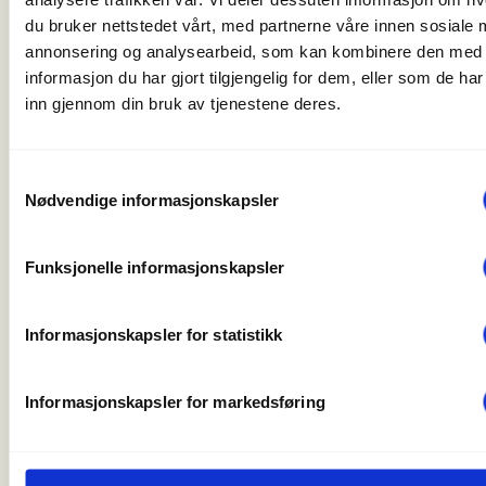
frivilligmiljøer.
du bruker nettstedet vårt, med partnerne våre innen sosiale 
annonsering og analysearbeid, som kan kombinere den med
informasjon du har gjort tilgjengelig for dem, eller som de ha
Det blir lett servering med kjeks, frukt, kaffe og te.
inn gjennom din bruk av tjenestene deres.
Merk: Hvis du vet at du ønsker å bidra som
hyttevakt eller på vardedugnad i fjellet sommeren
Samtykkevalg
2027 vil det settes opp egne infomøter om dette i
Nødvendige informasjonskapsler
januar og februar 2027. Vi rekrutterer ikke til
dugnad og hytteverter i fjellet før til vinteren.
Funksjonelle informasjonskapsler
Møtet holdes i 3. etasje i Storgata 3, DNT Oslo og
Informasjonskapsler for statistikk
Omegns lokaler. Inngangsdør til høyre for
garasjeporten mellom Tursenteret og Joe & The
Juice med ringeklokke (se bilde).
Informasjonskapsler for markedsføring