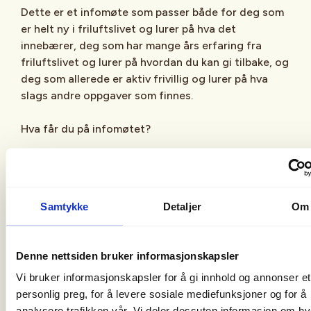
Dette er et infomøte som passer både for deg som
er helt ny i friluftslivet og lurer på hva det
innebærer, deg som har mange års erfaring fra
friluftslivet og lurer på hvordan du kan gi tilbake, og
deg som allerede er aktiv frivillig og lurer på hva
slags andre oppgaver som finnes.
Hva får du på infomøtet?
Presentasjon av DNT Oslo og Omegn, våre
verdier og hva det betyr å være frivillig hos oss
Samtykke
Detaljer
Om
Vi går igjennom hva slags frivilligroller som
finnes og hvor det er behov.
Denne nettsiden bruker informasjonskapsler
Veiledning i hvordan du kan engasjere deg i
organisasjonen.
Vi bruker informasjonskapsler for å gi innhold og annonser et
personlig preg, for å levere sosiale mediefunksjoner og for å
Mulighet til å stille spørsmål til frivillige fra ulike
analysere trafikken vår. Vi deler dessuten informasjon om h