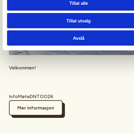
Tillat alle
Tillat utvalg
Avslå
Velkommen!
InfoMøteDNTOO26
Mer informasjon