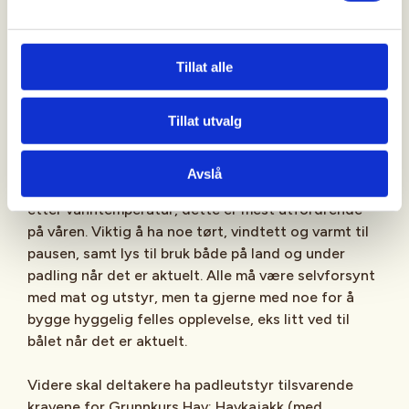
Deltakere skal kunne gjennomføre en
kameratredning dersom behovet oppstår, og ha
kapasitet til å padle ca 1 time i ca 5km/t.
Tillat alle
Utstyr
Tillat utvalg
Alt er avhengig av årstid og turtype, men generelt
så gjelder det å ta med klær til både padling og
Avslå
pause etter vær og forhold. Padlere må kle seg
etter vanntemperatur, dette er mest utfordrende
på våren. Viktig å ha noe tørt, vindtett og varmt til
pausen, samt lys til bruk både på land og under
padling når det er aktuelt. Alle må være selvforsynt
med mat og utstyr, men ta gjerne med noe for å
bygge hyggelig felles opplevelse, eks litt ved til
bålet når det er aktuelt.
Videre skal deltakere ha padleutstyr tilsvarende
kravene for Grunnkurs Hav: Havkajakk (med