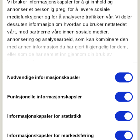
Jørgen tlf 92067175
Vi bruker informasjonskapsler for å gi innhold og
annonser et personlig preg, for å levere sosiale
mediefunksjoner og for å analysere trafikken vår. Vi deler
dessuten informasjon om hvordan du bruker nettstedet
vårt, med partnerne våre innen sosiale medier,
annonsering og analysearbeid, som kan kombinere den
DNT Vansjø havkajakk – turbetingelser
med annen informasjon du har gjort tilgjengelig for dem,
eller som de har samlet inn gjennom din bruk av
Kompetanse og gradering
tjenestene deres.
Samtykkevalg
DNT Vansjøs turledere er kurset med DNT turleder
Nødvendige informasjonskapsler
og/eller Norges Padleforbund våttkort system.
DNTs gradering på ro og padleturer følger våttkort
Funksjonelle informasjonskapsler
stigen med tilhørende stjernesystem for vurdering
av vær og forhold, samt Redningsselskapets råd for
trygg padletur.
Informasjonskapsler for statistikk
Krav til deltagelse er, der ikke annet er oppgitt, NPF
Informasjonskapsler for markedsføring
Grunnkurs Hav eller tilsvarende realkompetanse.