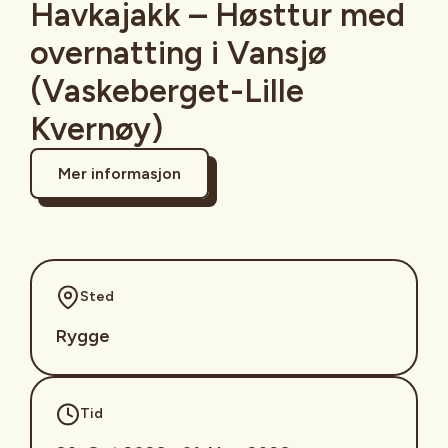
Havkajakk – Høsttur med
overnatting i Vansjø
(Vaskeberget-Lille
Kvernøy)
Mer informasjon
Sted
Rygge
Tid