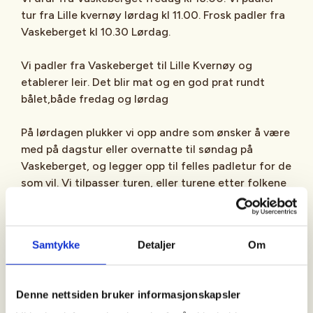
tur fra Lille kvernøy lørdag kl 11.00. Frosk padler fra
Vaskeberget kl 10.30 Lørdag.
Vi padler fra Vaskeberget til Lille Kvernøy og
etablerer leir. Det blir mat og en god prat rundt
bålet,både fredag og lørdag
På lørdagen plukker vi opp andre som ønsker å være
med på dagstur eller overnatte til søndag på
Vaskeberget, og legger opp til felles padletur for de
som vil. Vi tilpasser turen, eller turene etter folkene
som er med.
Dette er helgen som det også kan bli litt
Samtykke
Detaljer
Om
«spøkefullt» - så ta gjerne med litt for å lage litt
ekstra lek og moro.
Denne nettsiden bruker informasjonskapsler
Vel møtt – hilsen turlederne Stein Arne og Nils-