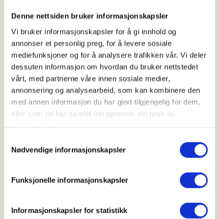
FULLTEGNET!!!!!
Denne nettsiden bruker informasjonskapsler
Velkommen til en flott fjelltur hvor vi bor på
Vi bruker informasjonskapsler for å gi innhold og
Fagerheim fjellstugu i 2 netter. Hytta er betjent
annonser et personlig preg, for å levere sosiale
med fine rom og helpensjon matservering.
mediefunksjoner og for å analysere trafikken vår. Vi deler
dessuten informasjon om hvordan du bruker nettstedet
Deltakerne må være i god fysisk form, vi holder et
vårt, med partnerne våre innen sosiale medier,
godt tempo underveis på turen.
annonsering og analysearbeid, som kan kombinere den
med annen informasjon du har gjort tilgjengelig for dem,
Husk mat og nok drikke til turens første dag.
eller som de har samlet inn gjennom din bruk av
tjenestene deres.
Dag 1: Kjører fra Lovisenlund til Ustaoset. Vi går tur
Samtykkevalg
200 høydemeter opp til Usteberget på 1197moh.
Nødvendige informasjonskapsler
Herfra er det flott ustyn over Ustaoset og
Hallingskarvet. Etter turen kjører vi videre til
Funksjonelle informasjonskapsler
Fagerheim fjellstugu for middag og overnatting.
Dag 2: Vi går fra Fagerheim inn til Krekkja
Informasjonskapsler for statistikk
turisthytte. Det blir en tur på 12 km i lettgått