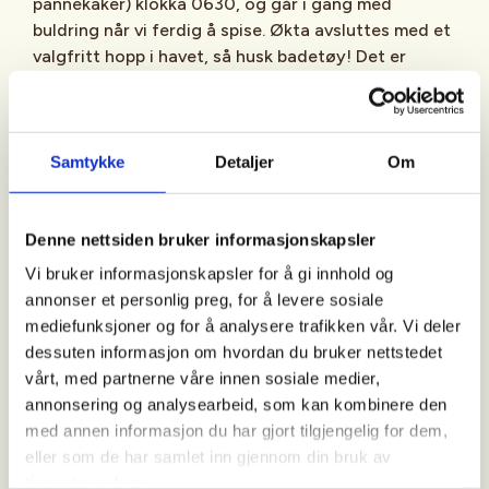
pannekaker) klokka 0630, og går i gang med
buldring når vi ferdig å spise. Økta avsluttes med et
valgfritt hopp i havet, så husk badetøy! Det er
garderober og dusj på huset.
Annen info:
Samtykke
Detaljer
Om
Vi har et lite utvalg klatresko til utlån, men vi
anbefaler å ta med egne klatresko.
Denne nettsiden bruker informasjonskapsler
Frokostbuldringen er drevet av av våre engasjerte
Vi bruker informasjonskapsler for å gi innhold og
og dyktige frivillige i DNT ung Oslo som har tilsyn i
annonser et personlig preg, for å levere sosiale
buldrerommet. Vi setter pris på om du hjelper til
mediefunksjoner og for å analysere trafikken vår. Vi deler
med å holde lokalene ryddige.
dessuten informasjon om hvordan du bruker nettstedet
vårt, med partnerne våre innen sosiale medier,
Frokostbuldringen arrangeres av DNT ung Oslo og
annonsering og analysearbeid, som kan kombinere den
er derfor gratis for medlemmer mellom 13-30 år.
med annen informasjon du har gjort tilgjengelig for dem,
Ikke-medlemmer og medlemmer over 30 år er også
eller som de har samlet inn gjennom din bruk av
velkommen til å delta, men må vippse for drop-in.
tjenestene deres.