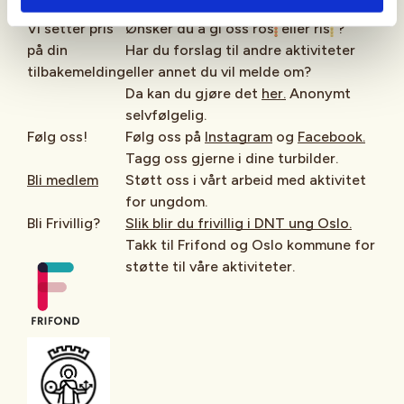
87728
Vi setter pris
Ønsker du å gi oss ros
eller ris
?
på din
Har du forslag til andre aktiviteter
tilbakemelding
eller annet du vil melde om?
Da kan du gjøre det
her.
Anonymt
selvfølgelig.
Følg oss!
Følg oss på
Instagram
og
Facebook.
Tagg oss gjerne i dine turbilder.
Bli medlem
Støtt oss i vårt arbeid med aktivitet
for ungdom.
Bli Frivillig?
Slik blir du frivillig i DNT ung Oslo.
Takk til Frifond og Oslo kommune for
støtte til våre aktiviteter.