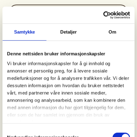
Sted
Skullerudstua
Samtykke
Detaljer
Om
Oslo
Denne nettsiden bruker informasjonskapsler
Tid
Vi bruker informasjonskapsler for å gi innhold og
annonser et personlig preg, for å levere sosiale
13. Sep 2026
mediefunksjoner og for å analysere trafikken vår. Vi deler
Kl. 11.00 - 15.00
dessuten informasjon om hvordan du bruker nettstedet
vårt, med partnerne våre innen sosiale medier,
annonsering og analysearbeid, som kan kombinere den
Arrangør
med annen informasjon du har gjort tilgjengelig for dem,
eller som de har samlet inn gjennom din bruk av
Skiforeningen
tjenestene deres.
Samtykkevalg