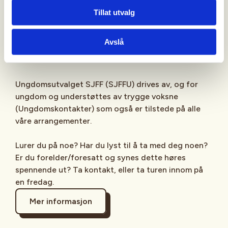
Sjekk gjerne ut
SJFFU
på
Instagram
,
Facebook
,
Tillat utvalg
TikTok
og vår egen
podcast
på din favoritt-
streamingplattform.
Avslå
Ungdomsutvalget SJFF (SJFFU) drives av, og for
ungdom og understøttes av trygge voksne
(Ungdomskontakter) som også er tilstede på alle
våre arrangementer.
Lurer du på noe? Har du lyst til å ta med deg noen?
Er du forelder/foresatt og synes dette høres
spennende ut? Ta kontakt, eller ta turen innom på
en fredag.
Mer informasjon