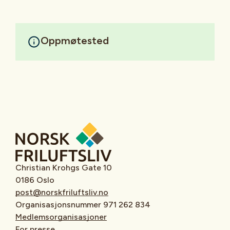
Oppmøtested
Christian Krohgs Gate 10
0186 Oslo
post@norskfriluftsliv.no
Organisasjonsnummer 971 262 834
Medlemsorganisasjoner
For presse