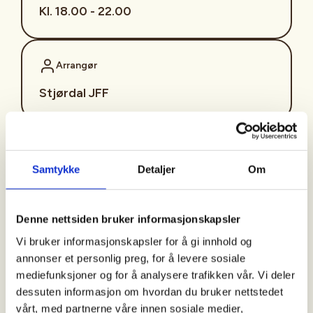
Kl. 18.00 - 22.00
Arrangør
Stjørdal JFF
Kontaktperson
Samtykke
Detaljer
Om
sjffung@outlook.com
Fast fredagsmøte i
Denne nettsiden bruker informasjonskapsler
Ungdomsutvalget SJFF
Vi bruker informasjonskapsler for å gi innhold og
(SJFFU)
annonser et personlig preg, for å levere sosiale
mediefunksjoner og for å analysere trafikken vår. Vi deler
dessuten informasjon om hvordan du bruker nettstedet
vårt, med partnerne våre innen sosiale medier,