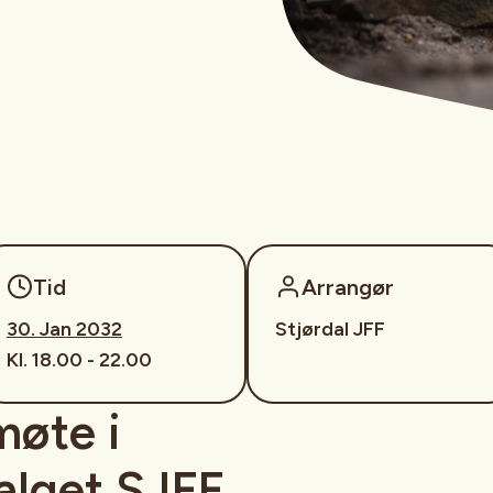
Tid
Arrangør
30. Jan 2032
Stjørdal JFF
Kl. 18.00 - 22.00
møte i
lget SJFF