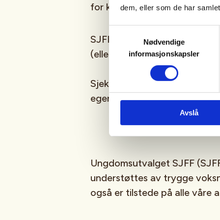
for kommende aktiviteter!
dem, eller som de har samlet
Samtykkevalg
SJFFUNGs arrangementer er ru
Nødvendige
(eller har lyst til å bli)
barn/u
informasjonskapsler
Sjekk gjerne ut
SJFFU
på
Ins
egen
podcast
på din favoritt
Avslå
Ungdomsutvalget SJFF (SJFF
understøttes av trygge vok
også er tilstede på alle våre