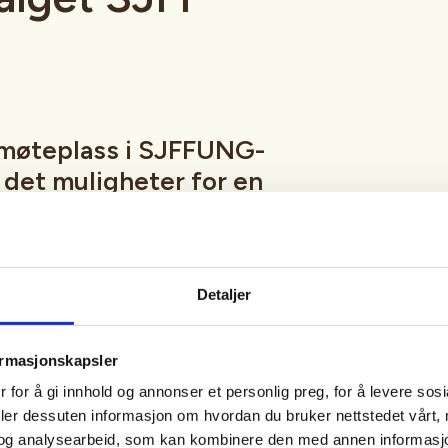
møteplass i SJFFUNG-
r det muligheter for en
ap, luftgeværskyting,
, en tur innom utvalgets
nspilling og mye, mye
Detaljer
ormasjonskapsler
fredag hele året med unntak av
 for å gi innhold og annonser et personlig preg, for å levere sos
eturer, hytteturer, jakt eller
deler dessuten informasjon om hvordan du bruker nettstedet vårt,
tetskalender og på sosiale medier
og analysearbeid, som kan kombinere den med annen informasjon d