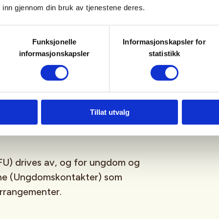
 inn gjennom din bruk av tjenestene deres.
sfrie, og er for deg som er
Funksjonelle
Informasjonskapsler for
ngdomsmedlem
(opp til 26år)
informasjonskapsler
statistikk
tagram
,
Facebook
,
TikTok
og vår
-streamingplattform.
Tillat utvalg
U) drives av, og for ungdom og
sne (Ungdomskontakter) som
 arrangementer.