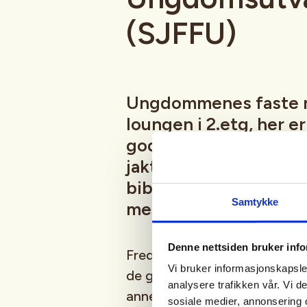
(SJFFU)
Ungdommenes faste 
loungen i 2.etg, her e
god prat i godt selsk
jaktsimulator, biljard
bibliotek, Podcast-in
Samtykke
mer
Denne nettsiden bruker inf
Fredagsmøtene er fast, hver 
Vi bruker informasjonskapsler
de gangene vi er borte på fisk
analysere trafikken vår. Vi 
annet moro, følg med i aktivi
sosiale medier, annonsering 