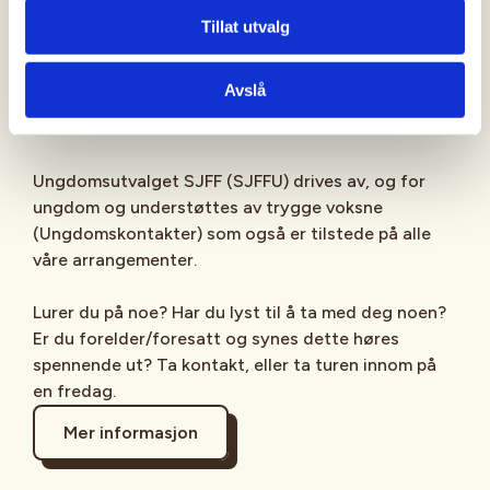
Sjekk gjerne ut
SJFFU
på
Instagram
,
Facebook
,
Tillat utvalg
TikTok
og vår egen
podcast
på din favoritt-
streamingplattform.
Avslå
Ungdomsutvalget SJFF (SJFFU) drives av, og for
ungdom og understøttes av trygge voksne
(Ungdomskontakter) som også er tilstede på alle
våre arrangementer.
Lurer du på noe? Har du lyst til å ta med deg noen?
Er du forelder/foresatt og synes dette høres
spennende ut? Ta kontakt, eller ta turen innom på
en fredag.
Mer informasjon