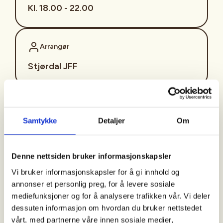
Kl. 18.00 - 22.00
Arrangør
Stjørdal JFF
Kontaktperson
Samtykke
Detaljer
Om
sjffung@outlook.com
Fast fredagsmøte i
Denne nettsiden bruker informasjonskapsler
Ungdomsutvalget SJFF
Vi bruker informasjonskapsler for å gi innhold og
(SJFFU)
annonser et personlig preg, for å levere sosiale
mediefunksjoner og for å analysere trafikken vår. Vi deler
dessuten informasjon om hvordan du bruker nettstedet
vårt, med partnerne våre innen sosiale medier,