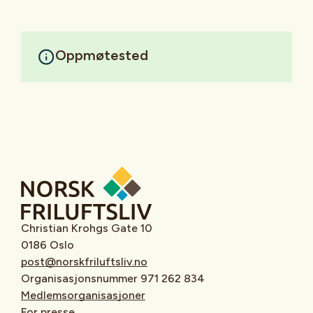
Oppmøtested
Christian Krohgs Gate 10
0186 Oslo
post@norskfriluftsliv.no
Organisasjonsnummer 971 262 834
Medlemsorganisasjoner
For presse