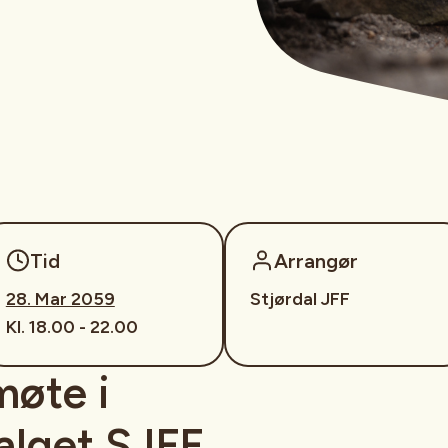
9
Tid
Arrangør
28. Mar 2059
Stjørdal JFF
Kl. 18.00 - 22.00
møte i
lget SJFF