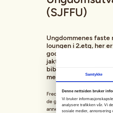
(SJFFU)
Ungdommenes faste 
loungen i 2.etg, her e
god prat i godt selsk
jaktsimulator, biljard
bibliotek, Podcast-in
Samtykke
mer
Denne nettsiden bruker inf
Fredagsmøtene er fast, hver 
Vi bruker informasjonskapsler
de gangene vi er borte på fisk
analysere trafikken vår. Vi 
annet moro, følg med i aktivi
sosiale medier, annonsering 