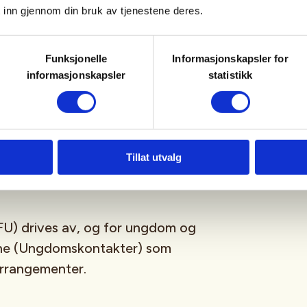
 inn gjennom din bruk av tjenestene deres.
sfrie, og er for deg som er
Funksjonelle
Informasjonskapsler for
ngdomsmedlem
(opp til 26år)
informasjonskapsler
statistikk
tagram
,
Facebook
,
TikTok
og vår
-streamingplattform.
Tillat utvalg
U) drives av, og for ungdom og
sne (Ungdomskontakter) som
 arrangementer.