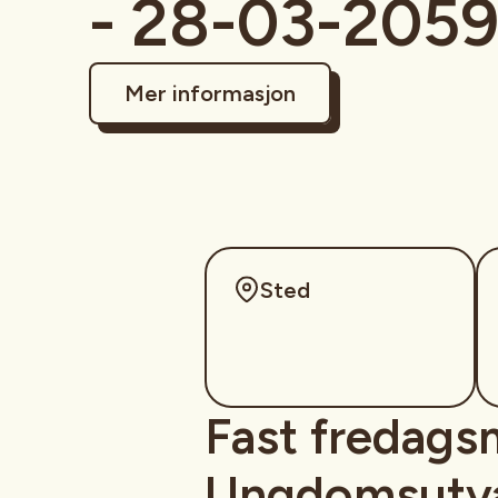
- 28-03-205
Mer informasjon
Sted
Fast fredags
Ungdomsutva