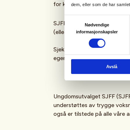
for kommende aktiviteter!
dem, eller som de har samlet
Samtykkevalg
SJFFUNGs arrangementer er ru
Nødvendige
(eller har lyst til å bli)
barn/u
informasjonskapsler
Sjekk gjerne ut
SJFFU
på
Ins
egen
podcast
på din favoritt
Avslå
Ungdomsutvalget SJFF (SJFF
understøttes av trygge vok
også er tilstede på alle våre