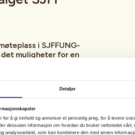
møteplass i SJFFUNG-
r det muligheter for en
ap, luftgeværskyting,
, en tur innom utvalgets
nspilling og mye, mye
Detaljer
ormasjonskapsler
fredag hele året med unntak av
 for å gi innhold og annonser et personlig preg, for å levere sos
eturer, hytteturer, jakt eller
deler dessuten informasjon om hvordan du bruker nettstedet vårt,
tetskalender og på sosiale medier
og analysearbeid, som kan kombinere den med annen informasjon d