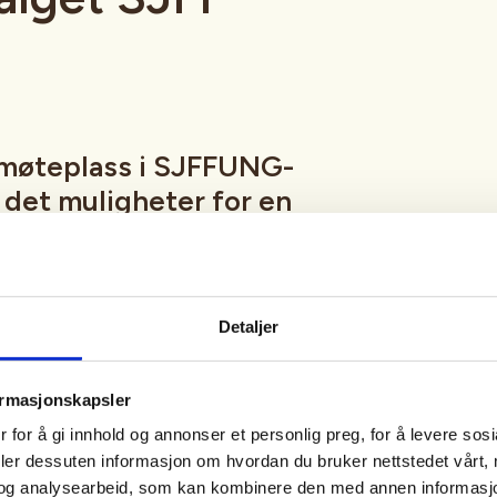
møteplass i SJFFUNG-
r det muligheter for en
ap, luftgeværskyting,
, en tur innom utvalgets
nspilling og mye, mye
Detaljer
ormasjonskapsler
fredag hele året med unntak av
 for å gi innhold og annonser et personlig preg, for å levere sos
eturer, hytteturer, jakt eller
deler dessuten informasjon om hvordan du bruker nettstedet vårt,
tetskalender og på sosiale medier
og analysearbeid, som kan kombinere den med annen informasjon d