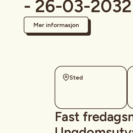
- 26-03-2032
Mer informasjon
Sted
Fast fredags
Ungdomsutva