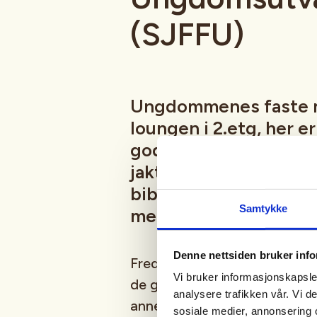
(SJFFU)
Ungdommenes faste 
loungen i 2.etg, her e
god prat i godt selsk
jaktsimulator, biljard
bibliotek, Podcast-in
Samtykke
mer
Denne nettsiden bruker inf
Fredagsmøtene er fast, hver 
Vi bruker informasjonskapsler
de gangene vi er borte på fisk
analysere trafikken vår. Vi 
annet moro, følg med i aktivi
sosiale medier, annonsering 