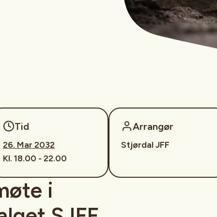
Tid
Arrangør
26. Mar 2032
Stjørdal JFF
Kl. 18.00 - 22.00
møte i
lget SJFF