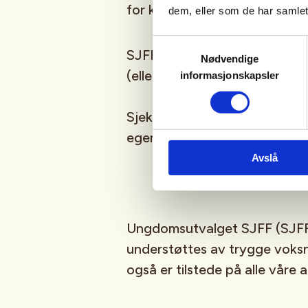
for kommende aktiviteter!
dem, eller som de har samlet
Samtykkevalg
SJFFUNGs arrangementer er ru
Nødvendige
(eller har lyst til å bli)
barn/u
informasjonskapsler
Sjekk gjerne ut
SJFFU
på
Ins
egen
podcast
på din favoritt
Avslå
Ungdomsutvalget SJFF (SJFF
understøttes av trygge vok
også er tilstede på alle våre