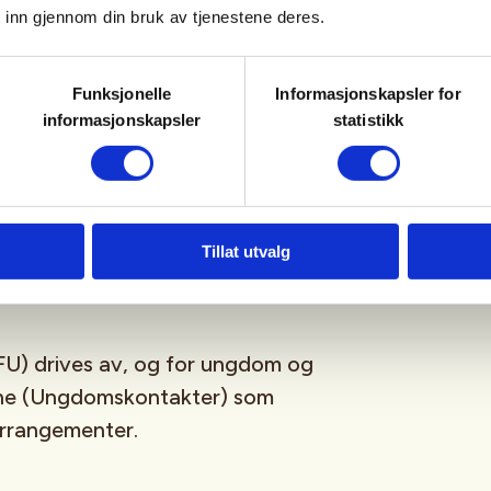
 inn gjennom din bruk av tjenestene deres.
sfrie, og er for deg som er
Funksjonelle
Informasjonskapsler for
ngdomsmedlem
(opp til 26år)
informasjonskapsler
statistikk
tagram
,
Facebook
,
TikTok
og vår
-streamingplattform.
Tillat utvalg
U) drives av, og for ungdom og
sne (Ungdomskontakter) som
 arrangementer.