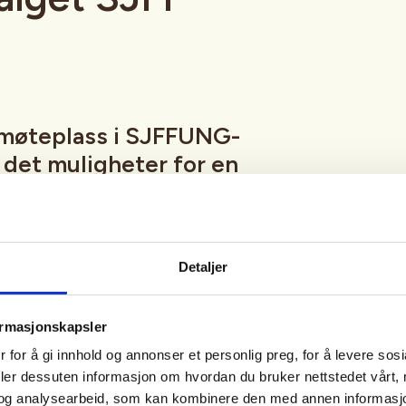
møteplass i SJFFUNG-
r det muligheter for en
ap, luftgeværskyting,
, en tur innom utvalgets
nspilling og mye, mye
Detaljer
ormasjonskapsler
fredag hele året med unntak av
 for å gi innhold og annonser et personlig preg, for å levere sos
eturer, hytteturer, jakt eller
deler dessuten informasjon om hvordan du bruker nettstedet vårt,
tetskalender og på sosiale medier
og analysearbeid, som kan kombinere den med annen informasjon d