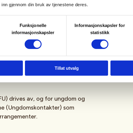
 inn gjennom din bruk av tjenestene deres.
sfrie, og er for deg som er
Funksjonelle
Informasjonskapsler for
ngdomsmedlem
(opp til 26år)
informasjonskapsler
statistikk
tagram
,
Facebook
,
TikTok
og vår
-streamingplattform.
Tillat utvalg
U) drives av, og for ungdom og
sne (Ungdomskontakter) som
 arrangementer.