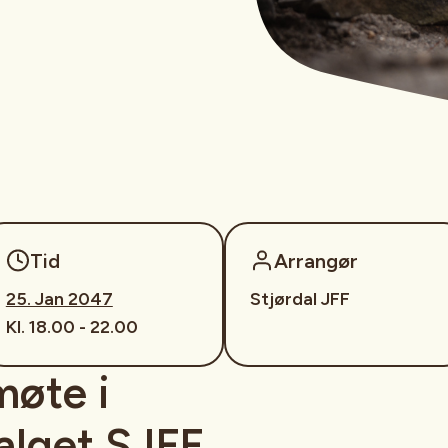
Tid
Arrangør
25. Jan 2047
Stjørdal JFF
Kl. 18.00 - 22.00
møte i
lget SJFF