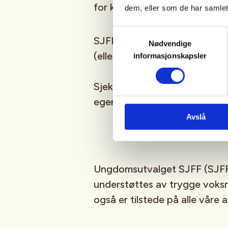
for kommende aktiviteter!
dem, eller som de har samlet
Samtykkevalg
SJFFUNGs arrangementer er ru
Nødvendige
(eller har lyst til å bli)
barn/u
informasjonskapsler
Sjekk gjerne ut
SJFFU
på
Ins
egen
podcast
på din favoritt
Avslå
Ungdomsutvalget SJFF (SJFF
understøttes av trygge vok
også er tilstede på alle våre