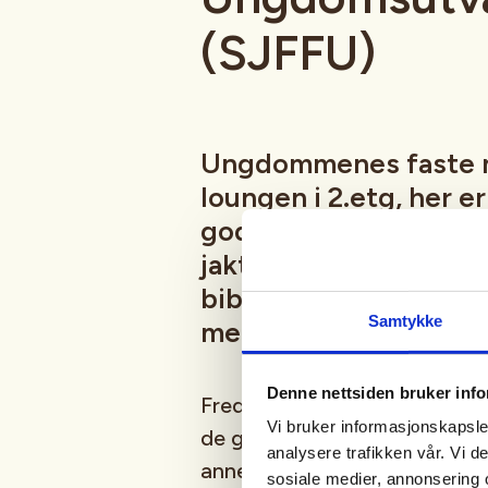
(SJFFU)
Ungdommenes faste 
loungen i 2.etg, her e
god prat i godt selsk
jaktsimulator, biljard
bibliotek, Podcast-in
Samtykke
mer
Denne nettsiden bruker inf
Fredagsmøtene er fast, hver 
Vi bruker informasjonskapsler
de gangene vi er borte på fisk
analysere trafikken vår. Vi 
annet moro, følg med i aktivi
sosiale medier, annonsering 