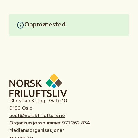
Oppmøtested
Christian Krohgs Gate 10
0186 Oslo
post@norskfriluftsliv.no
Organisasjonsnummer 971 262 834
Medlemsorganisasjoner
For presse