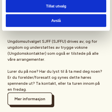
Sjekk gjerne ut
SJFFU
på
Instagram
,
Facebook
,
Tillat utvalg
TikTok
og vår egen
podcast
på din favoritt-
streamingplattform.
Avslå
Ungdomsutvalget SJFF (SJFFU) drives av, og for
ungdom og understøttes av trygge voksne
(Ungdomskontakter) som også er tilstede på alle
våre arrangementer.
Lurer du på noe? Har du lyst til å ta med deg noen?
Er du forelder/foresatt og synes dette høres
spennende ut? Ta kontakt, eller ta turen innom på
en fredag.
Mer informasjon