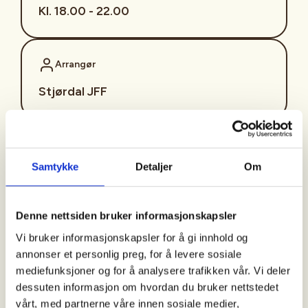
Kl. 18.00 - 22.00
Arrangør
Stjørdal JFF
Kontaktperson
Samtykke
Detaljer
Om
sjffung@outlook.com
Fast fredagsmøte i
Denne nettsiden bruker informasjonskapsler
Ungdomsutvalget SJFF
Vi bruker informasjonskapsler for å gi innhold og
(SJFFU)
annonser et personlig preg, for å levere sosiale
mediefunksjoner og for å analysere trafikken vår. Vi deler
dessuten informasjon om hvordan du bruker nettstedet
vårt, med partnerne våre innen sosiale medier,