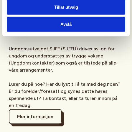
Sjekk gjerne ut
SJFFU
på
Instagram
,
Facebook
,
Tillat utvalg
TikTok
og vår egen
podcast
på din favoritt-
streamingplattform.
Avslå
Ungdomsutvalget SJFF (SJFFU) drives av, og for
ungdom og understøttes av trygge voksne
(Ungdomskontakter) som også er tilstede på alle
våre arrangementer.
Lurer du på noe? Har du lyst til å ta med deg noen?
Er du forelder/foresatt og synes dette høres
spennende ut? Ta kontakt, eller ta turen innom på
en fredag.
Mer informasjon