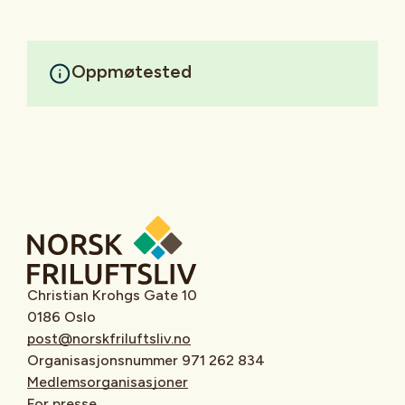
Oppmøtested
Christian Krohgs Gate 10
0186 Oslo
post@norskfriluftsliv.no
Organisasjonsnummer 971 262 834
Medlemsorganisasjoner
For presse