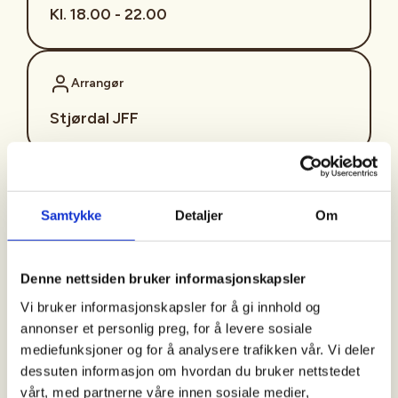
Kl. 18.00 - 22.00
Arrangør
Stjørdal JFF
Kontaktperson
Samtykke
Detaljer
Om
sjffung@outlook.com
Fast fredagsmøte i
Denne nettsiden bruker informasjonskapsler
Ungdomsutvalget SJFF
Vi bruker informasjonskapsler for å gi innhold og
(SJFFU)
annonser et personlig preg, for å levere sosiale
mediefunksjoner og for å analysere trafikken vår. Vi deler
dessuten informasjon om hvordan du bruker nettstedet
vårt, med partnerne våre innen sosiale medier,