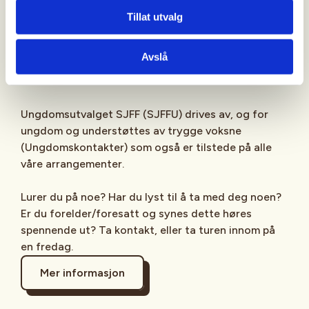
Sjekk gjerne ut
SJFFU
på
Instagram
,
Facebook
,
Tillat utvalg
TikTok
og vår egen
podcast
på din favoritt-
streamingplattform.
Avslå
Ungdomsutvalget SJFF (SJFFU) drives av, og for
ungdom og understøttes av trygge voksne
(Ungdomskontakter) som også er tilstede på alle
våre arrangementer.
Lurer du på noe? Har du lyst til å ta med deg noen?
Er du forelder/foresatt og synes dette høres
spennende ut? Ta kontakt, eller ta turen innom på
en fredag.
Mer informasjon