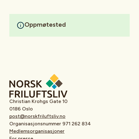
Oppmøtested
Christian Krohgs Gate 10
0186 Oslo
post@norskfriluftsliv.no
Organisasjonsnummer 971 262 834
Medlemsorganisasjoner
For presse