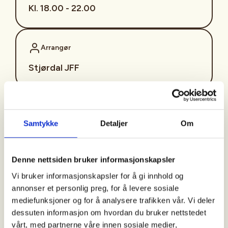
Kl. 18.00 - 22.00
Arrangør
Stjørdal JFF
Kontaktperson
Samtykke
Detaljer
Om
sjffung@outlook.com
Fast fredagsmøte i
Denne nettsiden bruker informasjonskapsler
Ungdomsutvalget SJFF
Vi bruker informasjonskapsler for å gi innhold og
(SJFFU)
annonser et personlig preg, for å levere sosiale
mediefunksjoner og for å analysere trafikken vår. Vi deler
dessuten informasjon om hvordan du bruker nettstedet
vårt, med partnerne våre innen sosiale medier,