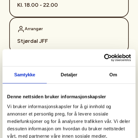
Kl. 18.00 - 22.00
Arrangør
Stjørdal JFF
Kontaktperson
Samtykke
Detaljer
Om
sjffung@outlook.com
Fast fredagsmøte i
Denne nettsiden bruker informasjonskapsler
Ungdomsutvalget SJFF
Vi bruker informasjonskapsler for å gi innhold og
(SJFFU)
annonser et personlig preg, for å levere sosiale
mediefunksjoner og for å analysere trafikken vår. Vi deler
dessuten informasjon om hvordan du bruker nettstedet
vårt, med partnerne våre innen sosiale medier,