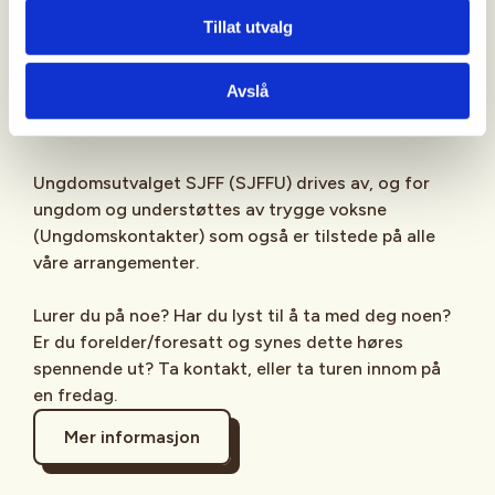
Sjekk gjerne ut
SJFFU
på
Instagram
,
Facebook
,
Tillat utvalg
TikTok
og vår egen
podcast
på din favoritt-
streamingplattform.
Avslå
Ungdomsutvalget SJFF (SJFFU) drives av, og for
ungdom og understøttes av trygge voksne
(Ungdomskontakter) som også er tilstede på alle
våre arrangementer.
Lurer du på noe? Har du lyst til å ta med deg noen?
Er du forelder/foresatt og synes dette høres
spennende ut? Ta kontakt, eller ta turen innom på
en fredag.
Mer informasjon