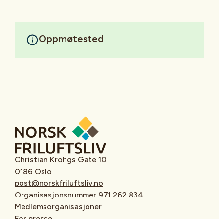
Oppmøtested
Christian Krohgs Gate 10
0186 Oslo
post@norskfriluftsliv.no
Organisasjonsnummer 971 262 834
Medlemsorganisasjoner
For presse