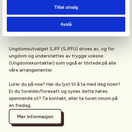
Sjekk gjerne ut
SJFFU
på
Instagram
,
Facebook
,
Tillat utvalg
TikTok
og vår egen
podcast
på din favoritt-
streamingplattform.
Avslå
Ungdomsutvalget SJFF (SJFFU) drives av, og for
ungdom og understøttes av trygge voksne
(Ungdomskontakter) som også er tilstede på alle
våre arrangementer.
Lurer du på noe? Har du lyst til å ta med deg noen?
Er du forelder/foresatt og synes dette høres
spennende ut? Ta kontakt, eller ta turen innom på
en fredag.
Mer informasjon