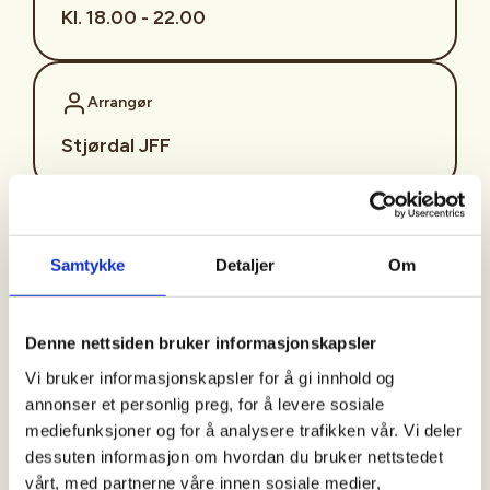
Kl. 18.00 - 22.00
Arrangør
Stjørdal JFF
Kontaktperson
Samtykke
Detaljer
Om
sjffung@outlook.com
Fast fredagsmøte i
Denne nettsiden bruker informasjonskapsler
Ungdomsutvalget SJFF
Vi bruker informasjonskapsler for å gi innhold og
(SJFFU)
annonser et personlig preg, for å levere sosiale
mediefunksjoner og for å analysere trafikken vår. Vi deler
dessuten informasjon om hvordan du bruker nettstedet
vårt, med partnerne våre innen sosiale medier,