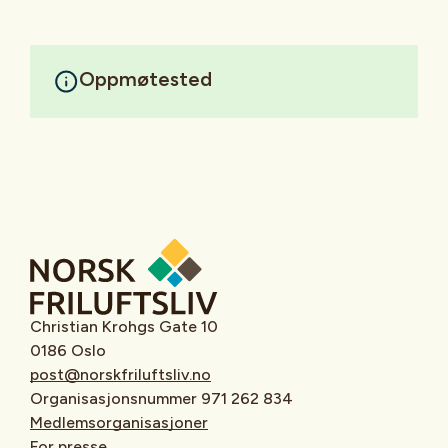
Oppmøtested
Christian Krohgs Gate 10
0186 Oslo
post@norskfriluftsliv.no
Organisasjonsnummer 971 262 834
Medlemsorganisasjoner
For presse