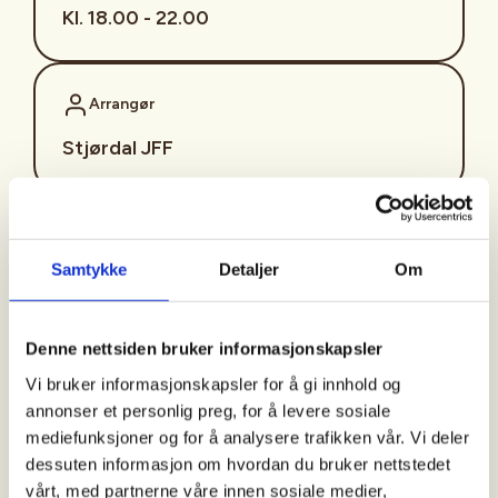
Kl. 18.00 - 22.00
Arrangør
Stjørdal JFF
Kontaktperson
Samtykke
Detaljer
Om
sjffung@outlook.com
Fast fredagsmøte i
Denne nettsiden bruker informasjonskapsler
Ungdomsutvalget SJFF
Vi bruker informasjonskapsler for å gi innhold og
(SJFFU)
annonser et personlig preg, for å levere sosiale
mediefunksjoner og for å analysere trafikken vår. Vi deler
dessuten informasjon om hvordan du bruker nettstedet
vårt, med partnerne våre innen sosiale medier,