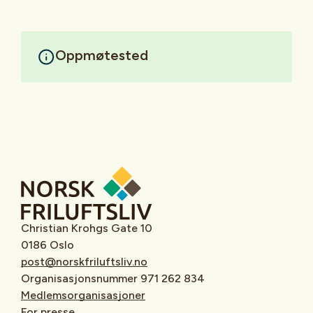
Oppmøtested
Christian Krohgs Gate 10
0186 Oslo
post@norskfriluftsliv.no
Organisasjonsnummer 971 262 834
Medlemsorganisasjoner
For presse