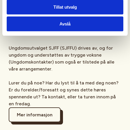
Sjekk gjerne ut
SJFFU
på
Instagram
,
Facebook
,
Tillat utvalg
TikTok
og vår egen
podcast
på din favoritt-
streamingplattform.
Avslå
Ungdomsutvalget SJFF (SJFFU) drives av, og for
ungdom og understøttes av trygge voksne
(Ungdomskontakter) som også er tilstede på alle
våre arrangementer.
Lurer du på noe? Har du lyst til å ta med deg noen?
Er du forelder/foresatt og synes dette høres
spennende ut? Ta kontakt, eller ta turen innom på
en fredag.
Mer informasjon