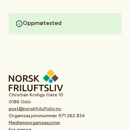
Oppmøtested
Christian Krohgs Gate 10
0186 Oslo
post@norskfriluftsliv.no
Organisasjonsnummer 971 262 834
Medlemsorganisasjoner
For presse