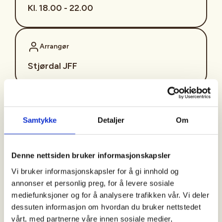
Kl. 18.00 - 22.00
Arrangør
Stjørdal JFF
Kontaktperson
Samtykke
Detaljer
Om
sjffung@outlook.com
Fast fredagsmøte i
Denne nettsiden bruker informasjonskapsler
Ungdomsutvalget SJFF
Vi bruker informasjonskapsler for å gi innhold og
(SJFFU)
annonser et personlig preg, for å levere sosiale
mediefunksjoner og for å analysere trafikken vår. Vi deler
dessuten informasjon om hvordan du bruker nettstedet
vårt, med partnerne våre innen sosiale medier,