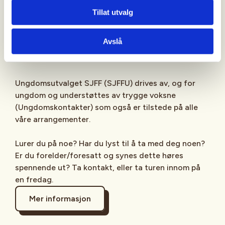
Sjekk gjerne ut
SJFFU
på
Instagram
,
Facebook
,
Tillat utvalg
TikTok
og vår egen
podcast
på din favoritt-
streamingplattform.
Avslå
Ungdomsutvalget SJFF (SJFFU) drives av, og for
ungdom og understøttes av trygge voksne
(Ungdomskontakter) som også er tilstede på alle
våre arrangementer.
Lurer du på noe? Har du lyst til å ta med deg noen?
Er du forelder/foresatt og synes dette høres
spennende ut? Ta kontakt, eller ta turen innom på
en fredag.
Mer informasjon