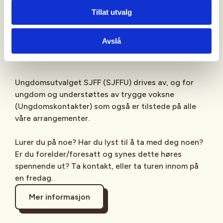
Sjekk gjerne ut
SJFFU
på
Instagram
,
Facebook
,
Tillat utvalg
TikTok
og vår egen
podcast
på din favoritt-
streamingplattform.
Avslå
Ungdomsutvalget SJFF (SJFFU) drives av, og for
ungdom og understøttes av trygge voksne
(Ungdomskontakter) som også er tilstede på alle
våre arrangementer.
Lurer du på noe? Har du lyst til å ta med deg noen?
Er du forelder/foresatt og synes dette høres
spennende ut? Ta kontakt, eller ta turen innom på
en fredag.
Mer informasjon