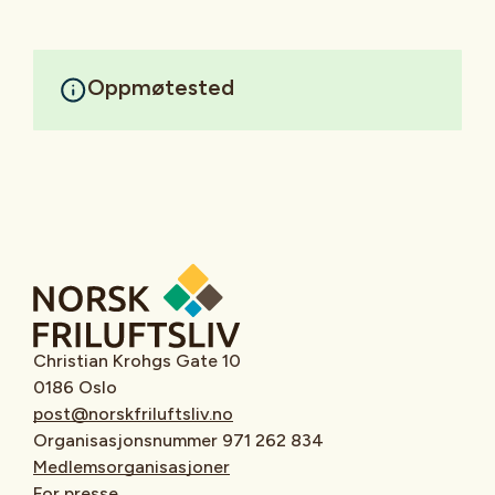
Oppmøtested
Christian Krohgs Gate 10
0186 Oslo
post@norskfriluftsliv.no
Organisasjonsnummer 971 262 834
Medlemsorganisasjoner
For presse