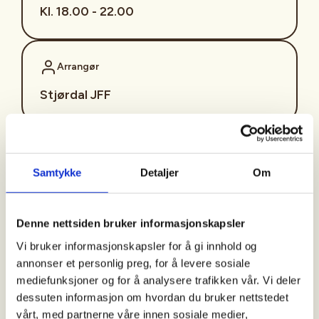
Kl. 18.00 - 22.00
Arrangør
Stjørdal JFF
Kontaktperson
Samtykke
Detaljer
Om
sjffung@outlook.com
Fast fredagsmøte i
Denne nettsiden bruker informasjonskapsler
Ungdomsutvalget SJFF
Vi bruker informasjonskapsler for å gi innhold og
(SJFFU)
annonser et personlig preg, for å levere sosiale
mediefunksjoner og for å analysere trafikken vår. Vi deler
dessuten informasjon om hvordan du bruker nettstedet
vårt, med partnerne våre innen sosiale medier,