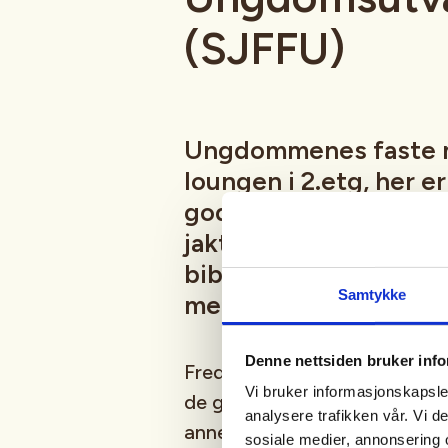
(SJFFU)
Ungdommenes faste 
loungen i 2.etg, her e
god prat i godt selsk
jaktsimulator, biljard
bibliotek, Podcast-in
Samtykke
mer
Denne nettsiden bruker inf
Fredagsmøtene er fast, hver 
Vi bruker informasjonskapsler
de gangene vi er borte på fisk
analysere trafikken vår. Vi 
annet moro, følg med i aktivi
sosiale medier, annonsering 