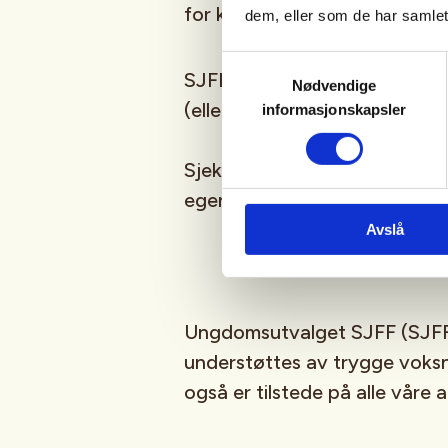
for kommende aktiviteter!
dem, eller som de har samlet
Samtykkevalg
SJFFUNGs arrangementer er ru
Nødvendige
(eller har lyst til å bli)
barn/u
informasjonskapsler
Sjekk gjerne ut
SJFFU
på
Ins
egen
podcast
på din favoritt
Avslå
Ungdomsutvalget SJFF (SJFF
understøttes av trygge vok
også er tilstede på alle våre