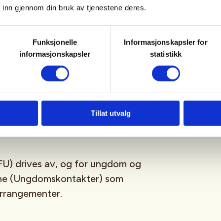
 inn gjennom din bruk av tjenestene deres.
sfrie, og er for deg som er
Funksjonelle
Informasjonskapsler for
ngdomsmedlem
(opp til 26år)
informasjonskapsler
statistikk
tagram
,
Facebook
,
TikTok
og vår
-streamingplattform.
Tillat utvalg
U) drives av, og for ungdom og
sne (Ungdomskontakter) som
 arrangementer.