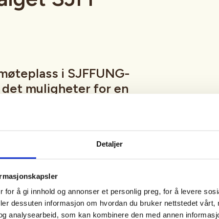
møteplass i SJFFUNG-
r det muligheter for en
ap, luftgeværskyting,
, en tur innom utvalgets
nspilling og mye, mye
Detaljer
ormasjonskapsler
fredag hele året med unntak av
 for å gi innhold og annonser et personlig preg, for å levere sos
eturer, hytteturer, jakt eller
deler dessuten informasjon om hvordan du bruker nettstedet vårt,
tetskalender og på sosiale medier
og analysearbeid, som kan kombinere den med annen informasjon d