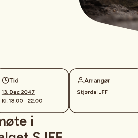
Tid
Arrangør
13. Dec 2047
Stjørdal JFF
Kl. 18.00 - 22.00
møte i
lget SJFF