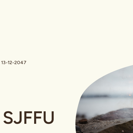
 13-12-2047
 SJFFU