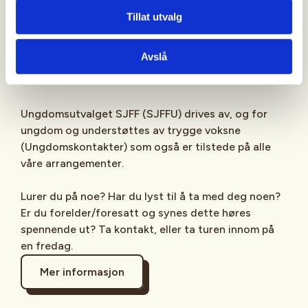
Sjekk gjerne ut
SJFFU
på
Instagram
,
Facebook
,
Tillat utvalg
TikTok
og vår egen
podcast
på din favoritt-
streamingplattform.
Avslå
Ungdomsutvalget SJFF (SJFFU) drives av, og for
ungdom og understøttes av trygge voksne
(Ungdomskontakter) som også er tilstede på alle
våre arrangementer.
Lurer du på noe? Har du lyst til å ta med deg noen?
Er du forelder/foresatt og synes dette høres
spennende ut? Ta kontakt, eller ta turen innom på
en fredag.
Mer informasjon