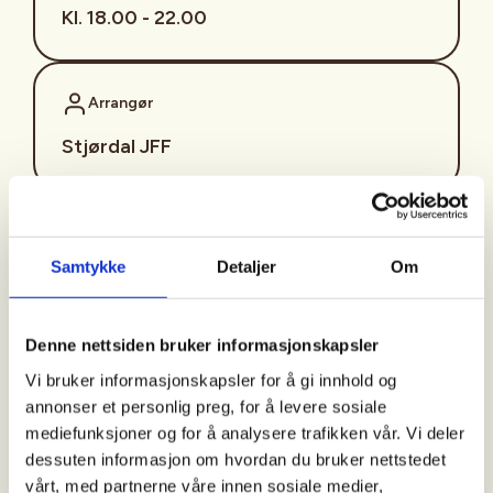
Kl. 18.00 - 22.00
Arrangør
Stjørdal JFF
Kontaktperson
Samtykke
Detaljer
Om
sjffung@outlook.com
Fast fredagsmøte i
Denne nettsiden bruker informasjonskapsler
Ungdomsutvalget SJFF
Vi bruker informasjonskapsler for å gi innhold og
(SJFFU)
annonser et personlig preg, for å levere sosiale
mediefunksjoner og for å analysere trafikken vår. Vi deler
dessuten informasjon om hvordan du bruker nettstedet
vårt, med partnerne våre innen sosiale medier,