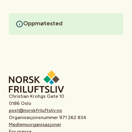
Oppmøtested
Christian Krohgs Gate 10
0186 Oslo
post@norskfriluftsliv.no
Organisasjonsnummer 971 262 834
Medlemsorganisasjoner
For presse